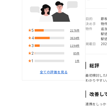
目的
節
決め手
物
物件
追
5
2176件
駅徒
4
3634件
駅徒
掲載日
20
3
1194件
2
85件
1
1件
総評
全ての評価を見る
最初検討した
わかりやすい
改善し
連携をしっか