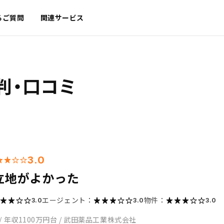
るご質問
関連サービス
判・口コミ
3.0
立地がよかった
エージェント：
物件：
3.0
3.0
3.0
/
年収1100万円台
/
武田薬品工業株式会社