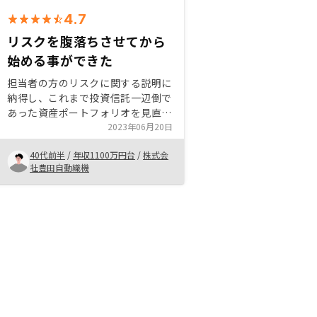
4.7
リスクを腹落ちさせてから
始める事ができた
担当者の方のリスクに関する説明に
納得し、これまで投資信託一辺倒で
あった資産ポートフォリオを見直す
べきと判断し、計4件の物件を購入
2023年06月20日
させてもらいました。 自分の信頼
40代前半
/
年収1100万円台
/
株式会
にレバレッジを発揮させ、老後の収
社豊田自動織機
入源を確保する事が必要と考えまし
た。 アプリも大変使いやすく、用
も無いのに日々チェックしてしまい
ます笑