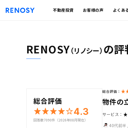
不動産投資
お客様の声
よくあ
RENOSY
の評
（リノシー）
総合評価：
総合評価
物件の
4.3
サービス：
回答数7090件（2026年08月現在）
40代前半