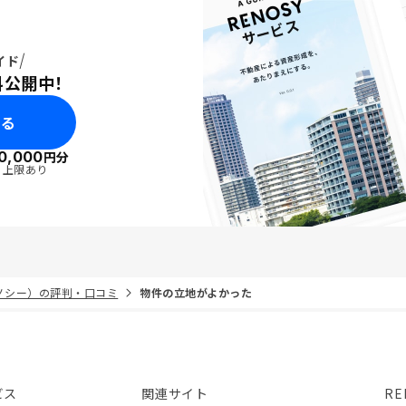
イド
料公開中！
みる
0,000
円分
・上限あり
リノシー）の評判・口コミ
物件の立地がよかった
ビス
関連サイト
RE