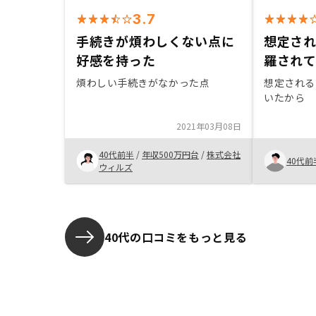
3.7
手続きが煩わしくない点に
想定さ
好感を持った
羅され
煩わしい手続きがなかった点
想定される
いたから
2021年03月08日
40代前半
/
年収500万円台
/
株式会社
40代前
ウィルズ
40代の口コミをもっと見る