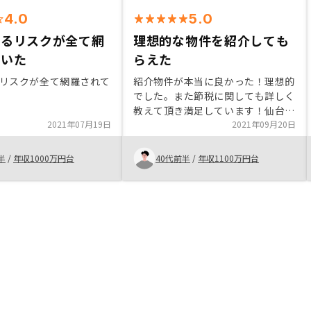
4.0
5.0
れるリスクが全て網
理想的な物件を紹介しても
ていた
らえた
リスクが全て網羅されて
紹介物件が本当に良かった！理想的
でした。また節税に関しても詳しく
教えて頂き満足しています！仙台エ
2021年07月19日
リアにも進出してほしい。
2021年09月20日
半
/
年収1000万円台
40代前半
/
年収1100万円台