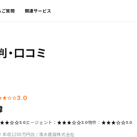
るご質問
関連サービス
判・口コミ
3.0
緯
エージェント：
物件：
3.0
3.0
3.0
/
年収1200万円台
/
清水建設株式会社