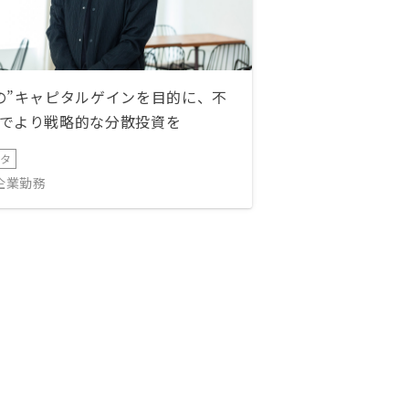
の”キャピタルゲインを目的に、不
でより戦略的な分散投資を
ータ
IT企業勤務