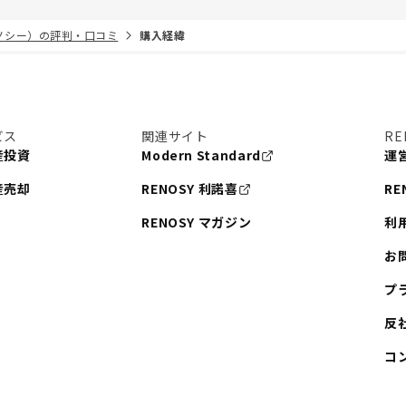
リノシー）の評判・口コミ
購入経緯
ビス
関連サイト
RE
産投資
Modern Standard
運
産売却
RENOSY 利諾喜
RE
RENOSY マガジン
利
お
プ
反
コ