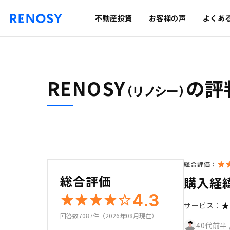
不動産投資
お客様の声
よくあ
RENOSY
の評
（リノシー）
総合評価：
総合評価
購入経
4.3
サービス：
回答数7087件（2026年08月現在）
40代前半