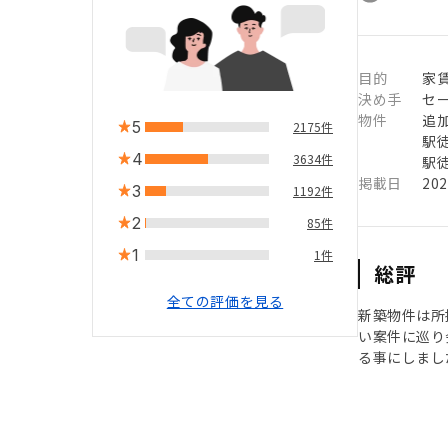
目的
家
決め手
セ
物件
追
5
2175件
駅徒
4
3634件
駅徒
掲載日
20
3
1192件
2
85件
1
1件
総評
全ての評価を見る
新築物件は所
い案件に巡り
る事にしまし