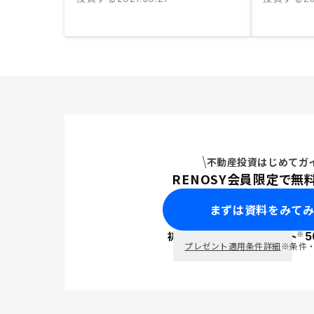
不動産投資はじめてガ
RENOSY会員限定で無
まずは資料をみて
※
初回面談で
ポイント
5
PayPay
プレゼント適用条件詳細
※条件