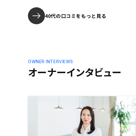
なので不動産収入で生活する気はな
く、老後の備えのための資産運用を
考えていたので、考えもピッタリで
40代の口コミをもっと見る
した。不安な気持ちは少しありまし
たが、セールスの方の力強い説明に
納得して始めました。始めたばかり
なので何とも言えませんが、上手く
行くと思ってます。
OWNER INTERVIEWS
オーナーインタビュー