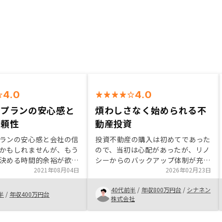
4.0
4.0
ープランの安心感と
煩わしさなく始められる不
信頼性
動産投資
ランの安心感と会社の信
投資不動産の購入は初めてであった
かもしれませんが、もう
ので、当初は心配があったが、リノ
決める時間的余裕が欲し
シーからのバックアップ体制が充実
2021年08月04日
していることがわかったので、心配
2026年02月23日
なく購入をすることができた。特に
40代前半
/
年収800万円台
/
シナネン
自身で管理運用することに負担を感
半
/
年収400万円台
株式会社
じていたのだが、かなり負担少なく
運用できる見立てがついたのが良い