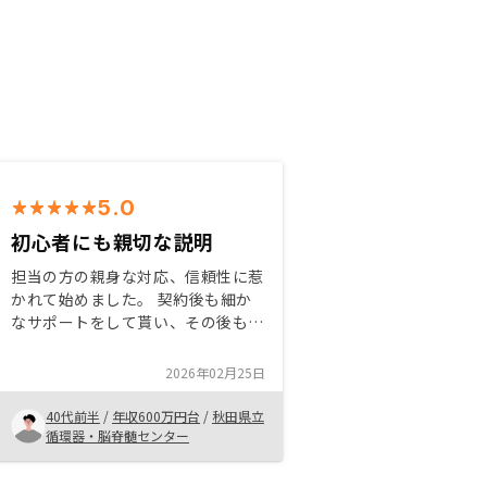
5.0
初心者にも親切な説明
担当の方の親身な対応、信頼性に惹
かれて始めました。 契約後も細か
なサポートをして貰い、その後も追
加購入もさせていただきました。
初心者の私にも分かるように不動産
2026年02月25日
投資の利点、リスク含めて細かに説
明していただいたおかげでスムーズ
40代前半
/
年収600万円台
/
秋田県立
に取引ができました。
循環器・脳脊髄センター