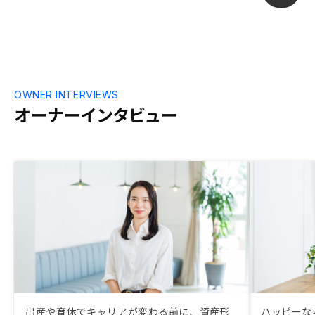
OWNER INTERVIEWS
オーナーインタビュー
出産や育休でキャリアが変わる前に、資産形
ハッピーな