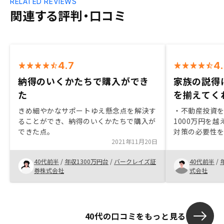
RELATED REVIEWS
関連する評判・口コミ
4.7
4
納得のいくかたちで購入ができ
家族の説得
た
を揃えてく
きめ細やかなサポートゆえ懸念点を解決す
・不動産投資
ることができ、納得のいくかたちで購入が
1000万円を
できた点。
対策の必要性を
2021年11月20日
RENOSYに決めた
ベンチャーが出
40代前半
/
年収1300万円台
/
バークレイズ証
40代前半
/
対応
券株式会社
式会社
40代の口コミをもっと見る