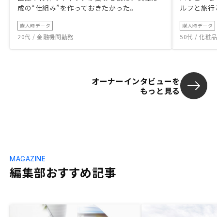
成の“仕組み”を作っておきたかった。
ルフと旅行
購入時データ
購入時データ
20代 / 金融機関勤務
50代 / 化
オーナーインタビューを
もっと見る
MAGAZINE
編集部おすすめ記事