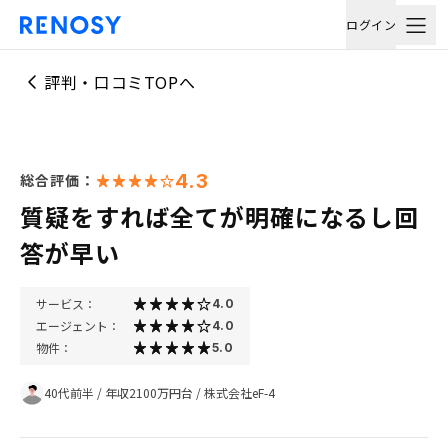
ログイン
評判・口コミTOPへ
4.3
総合評価：
質疑をすれば全てが明確になるし回
答が早い
サービス：
4.0
エージェント：
4.0
物件：
5.0
40代前半
/
年収2100万円台
/
株式会社eF-4