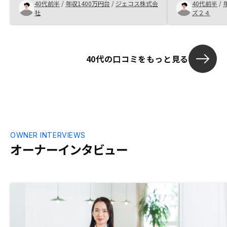
40代前半
/
年収1400万円台
/
ジェコス株式会
40代前半
/
同期が投資用のマンションを購入した話を
ていないです。
社
ズ２４
聞いたのがきっかけで、説明を聞くことに
しました。 説明を聞く中で、家賃収入と
いうゲタをはかせて毎月の返済を行うこと
ができるロジックと、管理とサポートがし
40代の口コミをもっと見る
っかりしている所に任せればリスクはあま
り大きくないという考えを持つことができ
たので購入を決断することができました。
他社からも話を聞きましたが、最終的には
自分の身内も最近リノシーから物件を購入
したことが最後の決め手でした。
OWNER INTERVIEWS
オーナーインタビュー