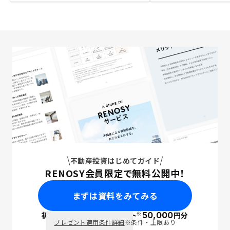
不動産投資はじめてガイド
RENOSY会員限定で無料公開中！
まずは資料をみてみる
※
初回面談で
ポイント
50,000
円分
PayPay
プレゼント適用条件詳細
※条件・上限あり