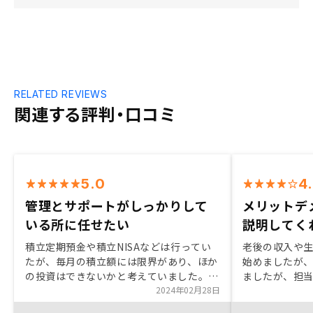
RELATED REVIEWS
関連する評判・口コミ
5.0
4
管理とサポートがしっかりして
メリットデ
いる所に任せたい
説明してく
積立定期預金や積立NISAなどは行ってい
老後の収入や
たが、毎月の積立額には限界があり、ほか
始めましたが
の投資はできないかと考えていました。
ましたが、担
当初は不動産投資はリスクが大きいので自
2024年02月28日
で相談事にも
分では難しいと思っていましたが、会社の
で、不動産投