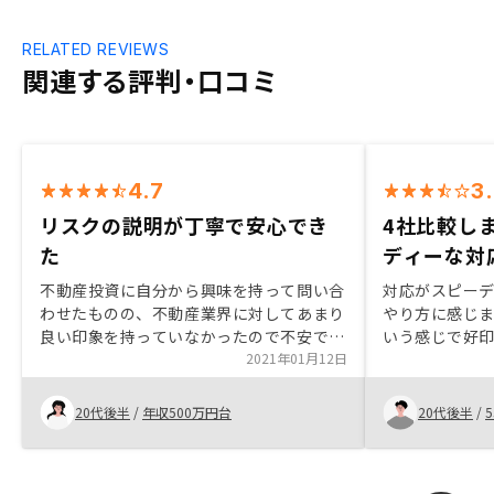
RELATED REVIEWS
関連する評判・口コミ
4.7
3
リスクの説明が丁寧で安心でき
4社比較し
た
ディーな対
不動産投資に自分から興味を持って問い合
対応がスピー
わせたものの、不動産業界に対してあまり
やり方に感じ
良い印象を持っていなかったので不安でし
いう感じで好印
た。しかし、こちらの会社では丁寧にリス
2021年01月12日
んを比較検討
クの説明をしていただいて安心できまし
端的に説明し
た。契約までのサポートはありがたかった
意思決定には
20代後半
/
年収500万円台
20代後半
/
5
のですが、もう少し事前に必要な書類など
流動性が激し
知らせておいていただけるとよりスムーズ
ち帰り検討も
だったかと思います。