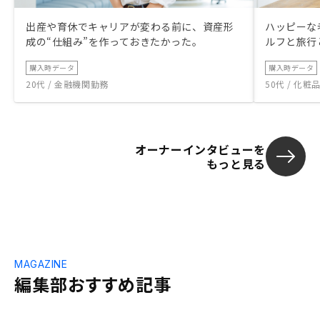
出産や育休でキャリアが変わる前に、資産形
ハッピーな
成の“仕組み”を作っておきたかった。
ルフと旅行
購入時データ
購入時データ
20代 / 金融機関勤務
50代 / 化
オーナーインタビューを
もっと見る
MAGAZINE
編集部おすすめ記事