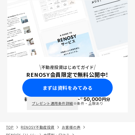
不動産投資はじめてガイド
RENOSY会員限定で無料公開中！
まずは資料をみてみる
※
初回面談で
ポイント
50,000
円分
PayPay
プレゼント適用条件詳細
※条件・上限あり
TOP
RENOSY不動産投資
お客様の声
RENOSY（リノシー）の評判・口コミ