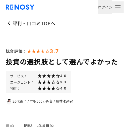
ログイン
評判・口コミTOPへ
3.7
総合評価：
投資の選択肢として選んでよかった
サービス：
4.0
エージェント：
3.0
物件：
4.0
20代後半
/
年収500万円台
/
農林水産省
目的
節税、 投機目的