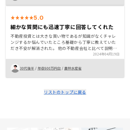
してくださり大変わかりやすかったです。
5.0
細かな質問にも迅速丁寧に回答してくれた
不動産投資とは大きな買い物であるが知識がなくチャレ
ンジするか悩んでいたところ基礎から丁寧に教えていた
だき不安が解消された。 他の不動産会社と比べて説明資
料も作り込まれており丁寧な説明であった。 契約手続に
2024年04月19日
ついても明確に説明していただいた。 担当営業の方はと
ても親身になって対応していただいた。細かな質問にも
30代後半
/
年収600万円台
/
農林水産省
迅速にかつ丁寧に対応していただき、不安をすぐに解消
することができた。面談の際はゆっくりと説明していた
だき、間を取っていただいたので自分が理解したり、質
問したりもしやすかった。 とてもリスポンスが早く助か
リストのトップに戻る
りましたが休みを取れているか少し心配です。皆様お身
体に気をつけて末永く続く企業になっていただければと
存じます。