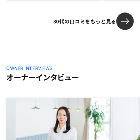
さもすごく良かったです。RENOSYのこと
談でAmazo
ではないのですが、もっと書類が電子化す
は、既に購入
ればいいのにと思いました。普通より格段
ったことから
30代の口コミをもっと見る
に少ないとは思いますが、書くものが本当
るという点で
に多いと、、、。
OWNER INTERVIEWS
オーナーインタビュー