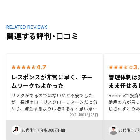
RELATED REVIEWS
関連する評判・口コミ
4.7
3
レスポンスが非常に早く、チー
管理体制は
ムワークもよかった
まま任せる
リスクがあるのではないかと不安でした
Renosyで
が、長期のローリスクローリターンだと分
動産の方が言
かり、貯金するよりは増えるなと思い購入
じきれずとり
しました。知人が元GAクライアントから
2021年01月25日
てみようと思
のGAの社員であることが何より信用でき
ない中で決め
ました。サポートメンバーの3人の方のレ
したが、現状R
30代後半
/
年収800万円台
30代後半
/
スポンスが非常に早く、チームワークの良
いということ