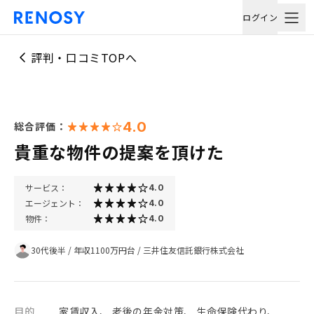
ログイン
評判・口コミTOPへ
4.0
総合評価：
貴重な物件の提案を頂けた
サービス：
4.0
エージェント：
4.0
物件：
4.0
30代後半
/
年収1100万円台
/
三井住友信託銀行株式会社
目的
家賃収入、 老後の年金対策、 生命保険代わり、