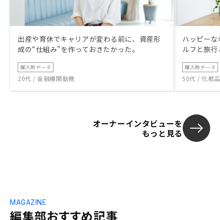
出産や育休でキャリアが変わる前に、資産形
ハッピーな
成の“仕組み”を作っておきたかった。
ルフと旅行
購入時データ
購入時データ
20代 / 金融機関勤務
50代 / 化
オーナーインタビューを
もっと見る
MAGAZINE
編集部おすすめ記事