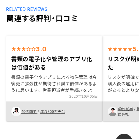
RELATED REVIEWS
関連する評判・口コミ
3.0
5
書類の電子化や管理のアプリ化
リスクが明
は価値がある
た
書類の電子化やアプリによる物件管理は今
リスクが明確
後更に拡張性が期待され試す価値があるよ
購入後の運用
うに思います。営業担当者が手続きをよく
があるとより
把握してなかったり段取が悪かったりでせ
2020年10月05日
っかくのシステムが生かされていないよう
40代前半
/
なので研修等地道な教育を行った方がよい
40代前半
/
年収800万円台
式会社
と思います。