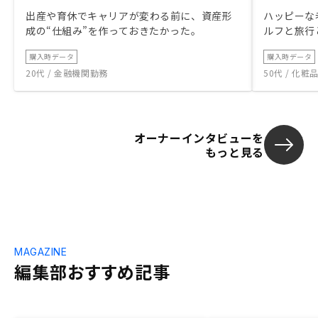
出産や育休でキャリアが変わる前に、資産形
ハッピーな
成の“仕組み”を作っておきたかった。
ルフと旅行
購入時データ
購入時データ
20代 / 金融機関勤務
50代 / 化
オーナーインタビューを
もっと見る
MAGAZINE
編集部おすすめ記事