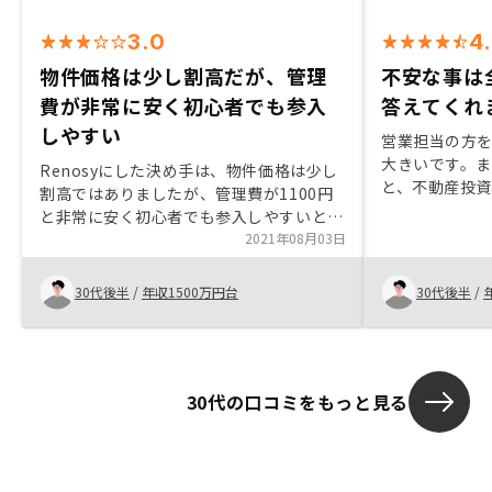
3.0
4
物件価格は少し割高だが、管理
不安な事は
費が非常に安く初心者でも参入
答えてくれ
しやすい
営業担当の方
大きいです。
Renosyにした決め手は、物件価格は少し
と、不動産投
割高ではありましたが、管理費が1100円
ると思える説
と非常に安く初心者でも参入しやすいとこ
た。既に資産
ろにありました。物件的には良いところを
2021年08月03日
トフォリオを
購入できました。
うレバレッジ
30代後半
/
年収1500万円台
30代後半
/
産投資は魅力
資のリスクで
ーはサポート
きました。
30代の口コミをもっと見る