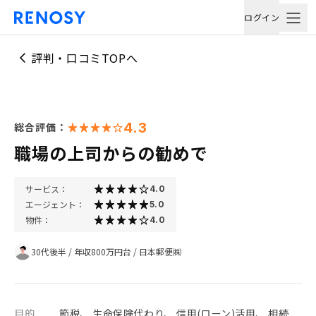
ログイン
評判・口コミTOPへ
4.3
総合評価：
職場の上司からの勧めで
サービス：
4.0
エージェント：
5.0
物件：
4.0
30代後半
/
年収800万円台
/
日本郵便㈱
目的
節税、 生命保険代わり、 信用(ローン)活用、 相続