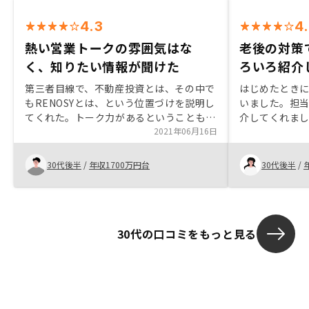
4.3
4
熱い営業トークの雰囲気はな
老後の対策
く、知りたい情報が聞けた
ろいろ紹介
第三者目線で、不動産投資とは、その中で
はじめたとき
もRENOSYとは、という位置づけを説明し
いました。担
てくれた。トーク力があるということもあ
介してくれま
るかもしれないが、聞き手にとっては、知
2021年06月16日
をわかってきま
りたいことこゴールが明確で、判断材料を
らえますし、
与えてくれた。買うという判断をさせるた
いだと思います
30代後半
/
年収1700万円台
30代後半
/
めの、熱い営業トークの雰囲気を全く感じ
とをていねい
なかった。
心でした。
30代の口コミをもっと見る