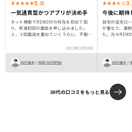
5.0
3
一気通貫型かつアプリが決め手
今後に期待
ネット検索でRENOSYの存在を初めて知
自宅の住宅ロ
り、早速初回の面談を申し込みました。
が重なり、減
２，３回面談を重ねていくうちに、不動産
た。元々REN
投資へのイメージが持てるようになり、実
で、Amazo
際購入することにしました。営業担当の対
度話を聞いてみ
2022年12月20日
応もメリット／デメリットの説明があり良
はスムーズに
かったと思います。長期投資としてレバレ
物件があった
30代後半
/
年収700万円台
30代後半
/
ッジ効かせれる点が一番のメリットだと思
した。ローン
うので知人にも紹介できればと思います。
な情報もあり
が、無事決済
の将来性を信じ
良い選択だっ
30代の口コミをもっと見る
なると思いま
さやアプリのU
RENOSYを
いと思います。
きっかけに、
直しを行えた