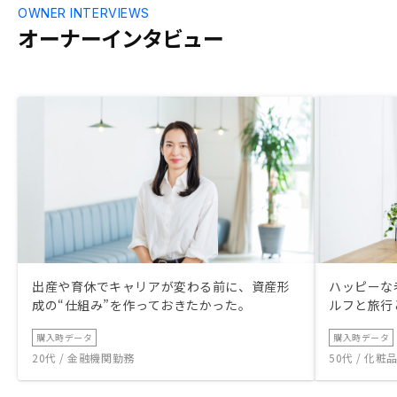
す。 これから
OWNER INTERVIEWS
え、良いサー
オーナーインタビュー
検討や、知人
す。物件検討
からのレコメ
があれば良い
出産や育休でキャリアが変わる前に、資産形
ハッピーな
成の“仕組み”を作っておきたかった。
ルフと旅行
購入時データ
購入時データ
20代 / 金融機関勤務
50代 / 化