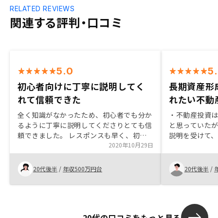
RELATED REVIEWS
関連する評判・口コミ
5.0
5
初心者向けに丁寧に説明してく
長期資産形
れて信頼できた
れたい不動
全く知識がなかったため、初心者でも分か
・不動産投資
るように丁寧に説明してくださりとても信
と思っていた
頼できました。 レスポンスも早く、初め
説明を受けて
ての不動産投資でも不安なく始めれまし
2020年10月29日
ミドルリスク
た。
た。その為、
・営業担当の
20代後半
/
年収500万円台
20代後半
/
応が丁寧であ
た。契約手続
手続きがある
て、リマイン
20代の口コミをもっと見る
続きしやすい