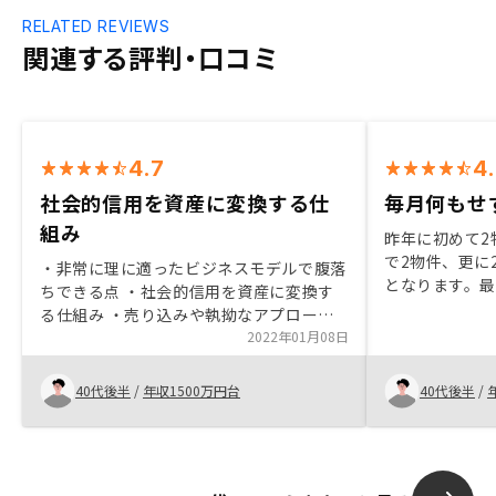
RELATED REVIEWS
関連する評判・口コミ
4.7
4
社会的信用を資産に変換する仕
毎月何もせ
組み
昨年に初めて2
で2物件、更に
・非常に理に適ったビジネスモデルで腹落
となります。
ちできる点 ・社会的信用を資産に変換す
から始めたの
る仕組み ・売り込みや執拗なアプローチ
節税を図って
などのない適切な営業コミュニケーション
2022年01月08日
高が返済され
・LINEでのタイムリーなQ&A ・全てネッ
いうちは保有
トで対応できる効率性
40代後半
/
年収1500万円台
40代後半
/
ら売却か期限