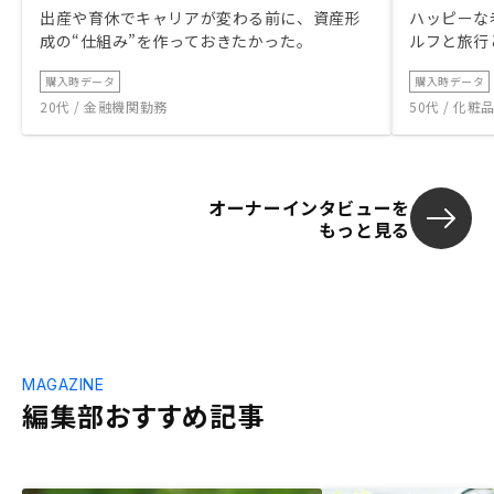
出産や育休でキャリアが変わる前に、資産形
ハッピーな
成の“仕組み”を作っておきたかった。
ルフと旅行
購入時データ
購入時データ
20代 / 金融機関勤務
50代 / 化
オーナーインタビューを
もっと見る
MAGAZINE
編集部おすすめ記事