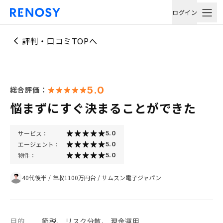
ログイン
評判・口コミTOPへ
5.0
総合評価：
悩まずにすぐ決まることができた
サービス：
5.0
エージェント：
5.0
物件：
5.0
40代後半
/
年収1100万円台
/
サムスン電子ジャパン
目的
節税、 リスク分散、 現金運用