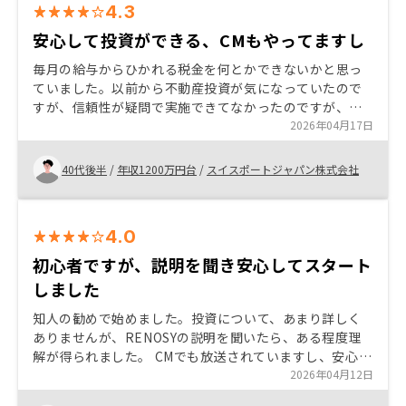
4.3
安心して投資ができる、CMもやってますし
毎月の給与からひかれる税金を何とかできないかと思っ
ていました。以前から不動産投資が気になっていたので
すが、信頼性が疑問で実施できてなかったのですが、知
人の紹介でrenoryを知り、話を聞いて始めました。知人
2026年04月17日
もしてた事もありますが、今は、特に気にする事もなく
やってます。
40代後半
/
年収1200万円台
/
スイスポートジャパン株式会社
4.0
初心者ですが、説明を聞き安心してスタート
しました
知人の勧めで始めました。投資について、あまり詳しく
ありませんが、RENOSYの説明を聞いたら、ある程度理
解が得られました。 CMでも放送されていますし、安心し
て不動産投資をスタートできるかと思います。 不動産投
2026年04月12日
資について、基本的にところからお話しをしていただけ