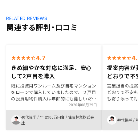
RELATED REVIEWS
関連する評判・口コミ
4.7
4
きめ細やかな対応に満足、安心
提案内容が
して2戸目を購入
どおりで不
既に投資用ワンルーム及び自宅マンション
営業担当の提
をローンで購入していましたので、２戸目
どおりで不安
の投資用物件購入は年齢的にも難しいだろ
も寄り添って
うと考えていました。 しかし、すぐにシ
2020年08月29日
約手続きがで
ミュレーションを作成してもらい、今から
し高ければ、
40代後半
/
年収900万円台
/
住友林業株式会
でも投資用不動産を複数所有し資産運用す
40代後半
/
社
ることのメリットを丁寧にご説明いただ
き、安心して２戸目を購入することができ
ました。 また、日々のこまめな連絡や書