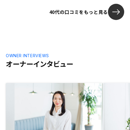
類手続きの際は遠方から自宅近くまで足を
40代の口コミをもっと見る
運んでいただくなど、きめ細やかなスタッ
フのご対応に大変満足しています。 尚、
サブリースの契約内容についても他社には
ないメリットを感じていますので、１戸目
のワンルームも契約更新時にはRENOSYに
切り替えたいと考えています。しいてあげ
れば、オーナー向けの勉強会などを定期的
にZoomで開催していただいたり、知人に
OWNER INTERVIEWS
不動産投資や御社の魅力を紹介しやすいよ
オーナーインタビュー
うなツールがあれば有効に活用させていた
だきたいと思います。