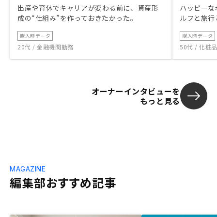
出産や育休でキャリアが変わる前に、資産形
ハッピーな
成の“仕組み”を作っておきたかった。
ルフと旅行
購入時データ
購入時データ
20代 / 金融機関勤務
50代 / 化
オーナーインタビューを
もっと見る
MAGAZINE
編集部おすすめ記事