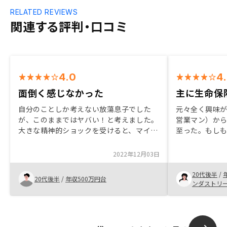
RELATED REVIEWS
関連する評判・口コミ
4.0
4
面倒く感じなかった
主に生命保
自分のことしか考えない放蕩息子でした
元々全く興味
が、このままではヤバい！と考えました。
営業マン）か
大きな精神的ショックを受けると、マイン
至った。もし
ドが変わります。 色々手続きを代わりに
残すことがで
進めてくれたのでよかったです。不動産投
命保険目的で
2022年12月03日
資は節税にもなりますし、いいと思いまし
対策にもなる
た。
約することに
20代後半
/
20代後半
/
年収500万円台
長期間に渡る
ンダストリ
周囲で運用し
に不安を感じ
ンの人柄や熱
れ、不安を全