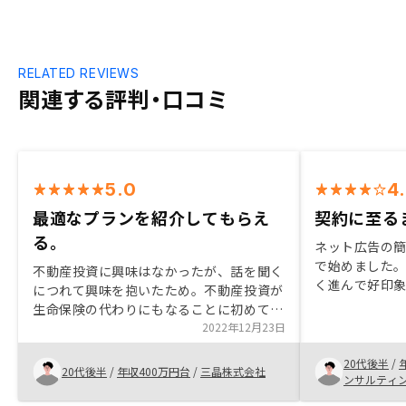
RELATED REVIEWS
関連する評判・口コミ
5.0
4
最適なプランを紹介してもらえ
契約に至る
る。
ネット広告の
で始めました
不動産投資に興味はなかったが、話を聞く
く進んで好印
につれて興味を抱いたため。不動産投資が
定を合わせて
生命保険の代わりにもなることに初めて知
わり遅い時間
ったことが決め手の一つにもなりました。
2022年12月23日
ょっとした質
契約までについては私が迅速な対応いただ
だけて資産運
20代後半
/
いたため、スムーズに契約までいくことが
20代後半
/
年収400万円台
/
三晶株式会社
後の運用面で
ンサルティ
できました。