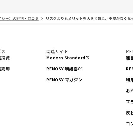
リノシー）の評判・口コミ
リスクよりもメリットを大きく感じ、不安がなくな
ビス
関連サイト
RE
産投資
Modern Standard
運
産売却
RENOSY 利諾喜
RE
RENOSY マガジン
利
お
プ
反
コ