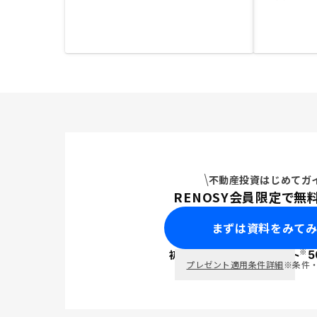
不動産投資はじめてガ
RENOSY会員限定で無
まずは資料をみて
※
初回面談で
ポイント
5
PayPay
プレゼント適用条件詳細
※条件