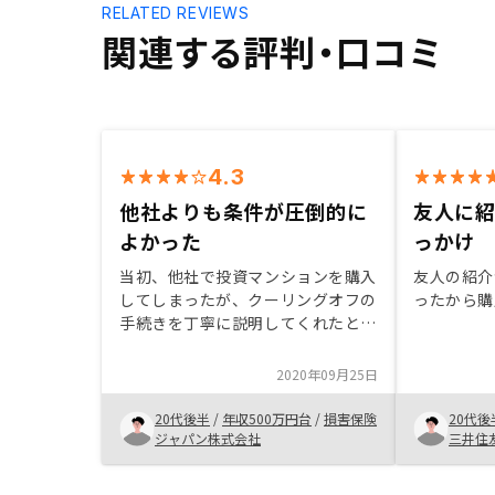
RELATED REVIEWS
関連する評判・口コミ
4.3
他社よりも条件が圧倒的に
友人に
よかった
っかけ
当初、他社で投資マンションを購入
友人の紹介
してしまったが、クーリングオフの
ったから購
手続きを丁寧に説明してくれたとこ
ろがよかった。また、他社比較した
際に、条件が圧倒的にいいと思っ
2020年09月25日
た。面談特典・紹介特典がいつ頃入
るのか教えてくれると嬉しい。
20代後半
/
年収500万円台
/
損害保険
20代後
ジャパン株式会社
三井住