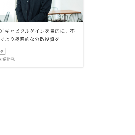
の”キャピタルゲインを目的に、不
でより戦略的な分散投資を
ータ
IT企業勤務