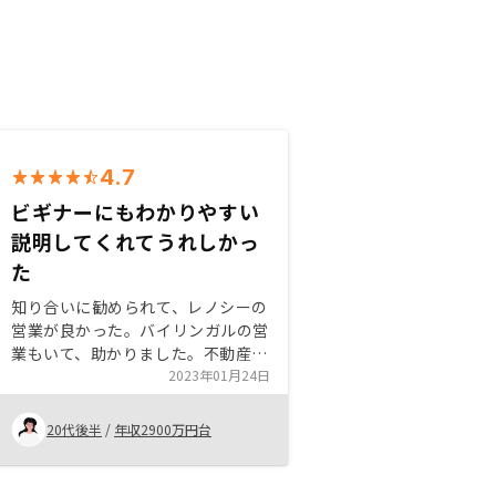
4.7
ビギナーにもわかりやすい
説明してくれてうれしかっ
た
知り合いに勧められて、レノシーの
営業が良かった。バイリンガルの営
業もいて、助かりました。不動産投
資についていろいろ勉強させていた
2023年01月24日
だきありがたいです！連絡も取りや
すく、返事も速いです。レノシーは
20代後半
/
年収2900万円台
フルサービスなのでとても便利だと
思います。