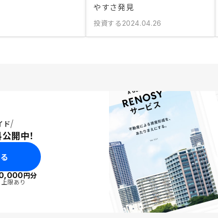
やすさ発見
投資する
2024.04.26
イド
料公開中！
みる
0,000
円分
・上限あり