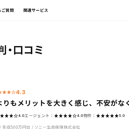
るご質問
関連サービス
判・口コミ
4.3
よりもメリットを大きく感じ、不安がな
エージェント：
物件：
4.0
4.0
5.0
/
年収500万円台
/
ソニー生命保険株式会社