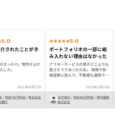
5.0
5.0
紹介されたことがき
ポートフォリオの一部に組
み入れない理由はなかった
がきっかけ。物件がよか
アフターサービスの質がどこよりも
入した。
良さそうであったため。 保険や有
価証券に並んで、不動産も運用やリ
スクヘッジのポートフォリオにいれ
るべきだと感じたため。 オンライ
2021年05月17日
2022年12月10日
ンでできるため、伺う手間がかから
ずに済んだこと。
半
/
年収700万円台
/
株式会社
20代後半
/
年収400万円台
/
野村證券
友銀行
株式会社