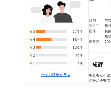
目的
老
決め手
物
物件
初
5
2175件
駅徒
4
3634件
掲載日
20
3
1192件
2
85件
1
総評
1件
全ての評価を見る
もともと不動
ク等が不安で