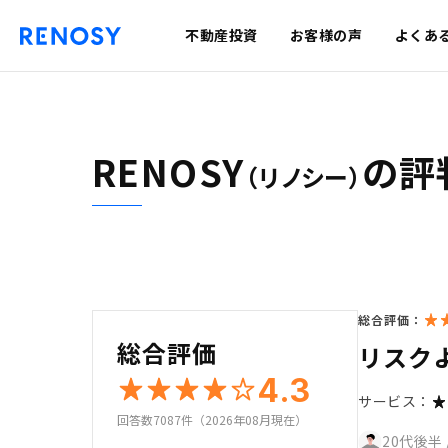
不動産投資
お客様の声
よくあ
RENOSY
の評
（リノシー）
総合評価：
総合評価
リスク
4.3
サービス：
回答数7087件（2026年08月現在）
20代後半