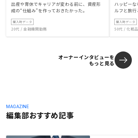
出産や育休でキャリアが変わる前に、資産形
ハッピーな
成の“仕組み”を作っておきたかった。
ルフと旅行
購入時データ
購入時データ
20代 / 金融機関勤務
50代 / 化
オーナーインタビューを
もっと見る
MAGAZINE
編集部おすすめ記事