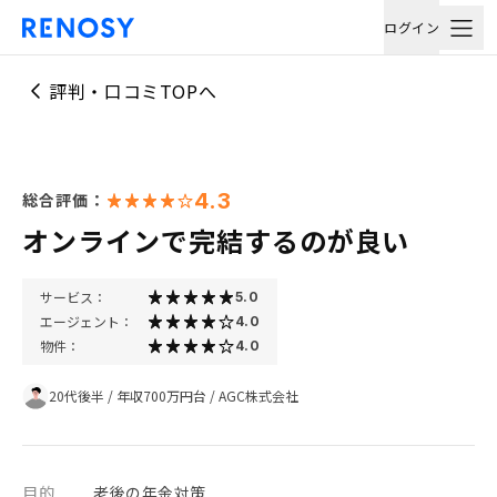
ログイン
評判・口コミTOPへ
4.3
総合評価：
オンラインで完結するのが良い
サービス：
5.0
エージェント：
4.0
物件：
4.0
20代後半
/
年収700万円台
/
AGC株式会社
目的
老後の年金対策