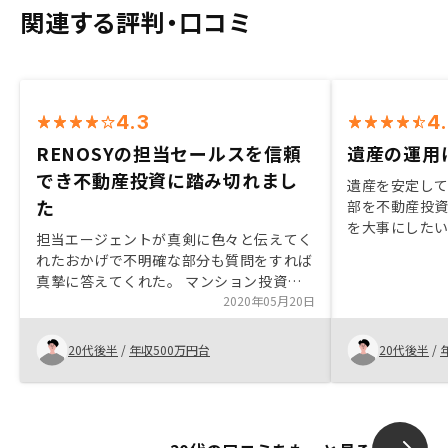
関連する評判・口コミ
4.3
4
RENOSYの担当セールスを信頼
遺産の運用
でき不動産投資に踏み切れまし
遺産を安定し
た
部を不動産投
を大事にした
担当エージェントが真剣に色々と伝えてく
魅力的に感じ
れたおかげで不明確な部分も質問をすれば
ションについ
真摯に答えてくれた。 マンション投資自
に説明してい
体はかなりの長期目線なので長い間関わっ
2020年05月20日
しました。
てくると思えば信頼できるセールスマンを
探すことに尽きる。 また、他の不動産屋
20代後半
/
年収500万円台
20代後半
/
で仕入れた場合は何かと自分で動かないと
いけない事も多少あるがほったらかし投資
感が強く持てるのはリノシーかなと思いま
した。本業のサラリーマンをやりつつなの