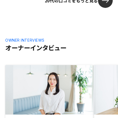
20代の口コミをもっと見る
で、よくある成功者の一棟物件を高利回り
でという事をやるパワーを使えないと思っ
たので一番無難なリノシーにしようと思い
ました。黒字収益物件をもっと全面的に出
して頂いた方が納得いく方も多いと思われ
る。 マスタープランはとても素晴らしい
のですがマスタープランを組み込んで関東
都心部の物件にするとどうしても月々が赤
OWNER INTERVIEWS
字になり保険を持つという感覚で購入しな
オーナーインタビュー
いといけない。 投資であるからには多少
なりとも利益感がないと踏み込みづらい所
はある。 私はマスタープランにせずで
す。