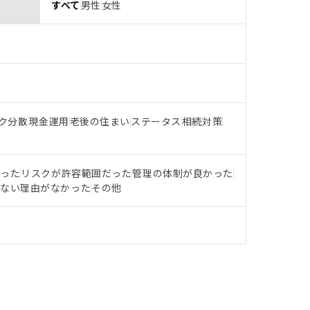
すべて
男性
女性
ク分散
現金運用
老後の住まい
ステータス
相続対策
だった
リスクが許容範囲だった
管理の体制が良かった
らない理由がなかった
その他