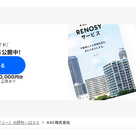
イド
料公開中！
みる
0,000
円分
・上限あり
リノシー）の評判・口コミ
AGC株式会社