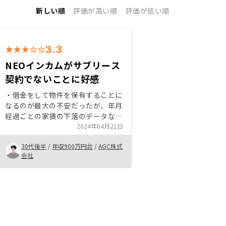
新しい順
評価が高い順
評価が低い順
3.3
NEOインカムがサブリース
契約でないことに好感
・借金をして物件を保有することに
なるのが最大の不安だったが、年月
経過ごとの家賃の下落のデータなど
を丁寧に説明いただいた。 ・株式
2024年04月21日
が高騰し、買い増しが難しい状況
30代後半
/
年収900万円台
/
AGC株式
で、放っておく形で運用ができる点
会社
に魅力を感じた。