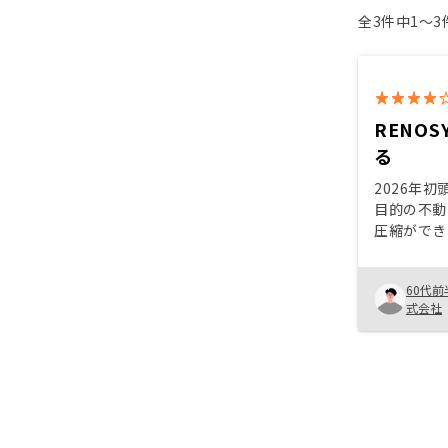
全3件中1〜
RENO
る
2026年
目的の不動
圧縮ができ
RENOS
可能で、さ
60代前
ため、購入
式会社
動の大きい
に良いと思