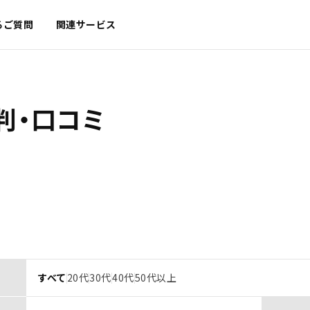
るご質問
関連サービス
判・口コミ
すべて
20代
30代
40代
50代以上