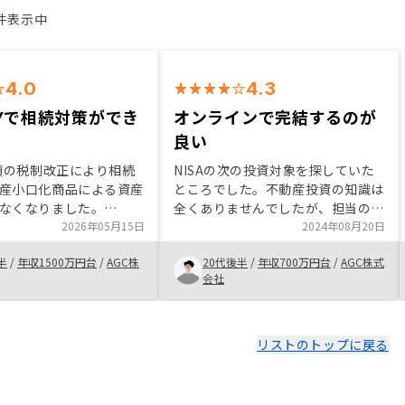
3件表示中
4.0
4.3
SYで相続対策ができ
オンラインで完結するのが
良い
初頭の税制改正により相続
NISAの次の投資対象を探していた
産小口化商品による資産
ところでした。不動産投資の知識は
なくなりました。
全くありませんでしたが、担当の方
Yの不動産投資は資産圧縮が
2026年05月15日
が基礎的なことから説明してくださ
2024年08月20日
らに家賃収入が得られる
いました。手続きがオンラインで完
半
/
年収1500万円台
/
AGC株
20代後半
/
年収700万円台
/
AGC株式
を決めました。株等の変
結することと、アプリで管理出来る
会社
金融資産との組み合わせ
ことなども後押しして始めました。
っています。
3件買ったということもあり、契約
書類の作成にかなりの時間を要しま
した。色々な事情があるとは思いま
リストのトップに戻る
すが、2日に分けるなどしても良か
ったのかなと思いました。