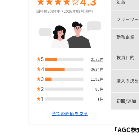
4.3
年収
回答数7084件（2026年08月現在）
フリーワー
勤務企業
投資目的
5
2172件
4
3634件
3
1192件
購入の決め
2
85件
1
1件
初回/追加
全ての評価を見る
「AGC