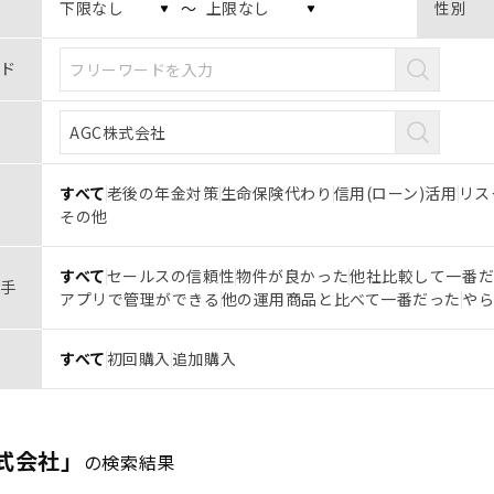
〜
性別
ド
すべて
老後の年金対策
生命保険代わり
信用(ローン)活用
リス
その他
すべて
セールスの信頼性
物件が良かった
他社比較して一番
手
アプリで管理ができる
他の運用商品と比べて一番だった
や
すべて
初回購入
追加購入
株式会社」
の検索結果