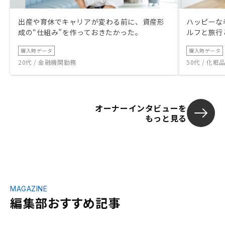
出産や育休でキャリアが変わる前に、資産形
ハッピーな
成の“仕組み”を作っておきたかった。
ルフと旅行
購入時データ
購入時データ
20代 / 金融機関勤務
50代 / 化
オーナーインタビューを
もっと見る
MAGAZINE
編集部おすすめ記事