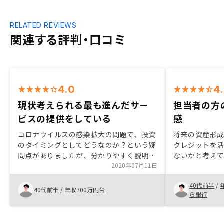
RELATED REVIEWS
関連する評判・口コミ
4.0
4
現状考えられる最も進んだサー
担当者の方
ビスの提供をしている
感
コロナウイルスの感染拡大の問題で、投資
将来の資産形
のタイミングとしてどうなのか？という疑
クレジットを
問点がありましたが、分かりやすく説明し
ないかと考え
ていただいて決断できました。複数物件の
2020年07月11日
たが、国の制
候補がある中で、どちらを選択したら良い
を考慮し敬遠
40代前半
/
か分からない、という現実があり、セール
本にも根付い
40代前半
/
年収700万円台
ら銀行
スの方のお考えが一番決め手となりまし
に踏み切った。
た。現状考え得る、最も進んだサービスを
の方や契約担
ていきしてくださっているのではないかと
対応だったた