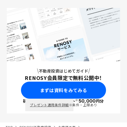
不動産投資はじめてガイド
RENOSY会員限定で無料公開中！
まずは資料をみてみる
※
初回面談で
ポイント
50,000
円分
PayPay
プレゼント適用条件詳細
※条件・上限あり