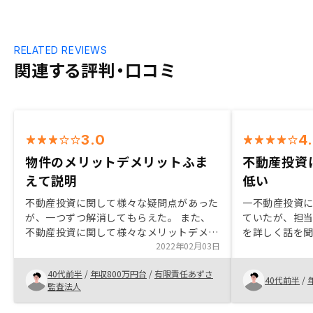
RELATED REVIEWS
関連する評判・口コミ
3.0
4
物件のメリットデメリットふま
不動産投資
えて説明
低い
不動産投資に関して様々な疑問点があった
一不動産投資
が、一つずつ解消してもらえた。 また、
ていたが、担
不動産投資に関して様々なメリットデメリ
を詳しく話を
ットがある点も詳しく説明があった。 投
2022年02月03日
ウェブでの面
資後にもアプリで適時に物件の情報を確認
仕事の空き時
40代前半
/
年収800万円台
/
有限責任あずさ
できる点や問い合わせにも当日、遅くても
め、時間を効
40代前半
/
監査法人
翌日までに連絡が来るので使い勝手が良い
と思います。