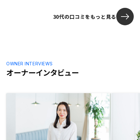
る成長性に期待できると思います。手続き
の簡素化、オンライン化が不十分な点は是
30代の口コミをもっと見る
非実現してほしい。また、銀行側の高評価
査定基準を取り入れたり、海外投資家への
販路先を確保して、売却益をより高く上げ
られる物件提案をしてほしい。ブランド名
の周知をはかり、不動産投資を提案する独
立系FPやコンサル業者たちの信頼を得ら
れるよう確実に実績を積んでほしい。
OWNER INTERVIEWS
オーナーインタビュー