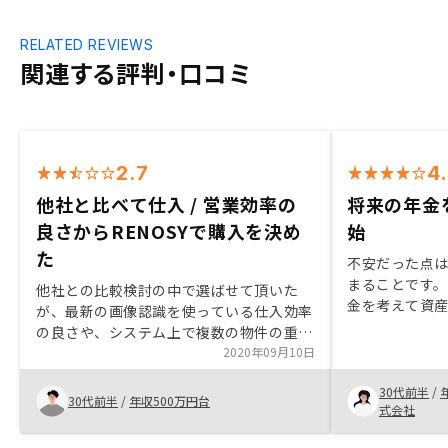
RELATED REVIEWS
関連する評判・口コミ
2.7
4
他社と比べて仕入 / 営業効率の
将来の年金
良さからRENOSYで購入を決め
始
た
不安だった点
まることです
他社との比較検討の中で選ばせて頂いた
金を考えて資
が、最新の画像認識を使っている仕入効率
の良さや、システム上で複数の物件の重説
やリスクシミュレーションの提案ができる
2020年09月10日
営業効率の良さが決め手だった。エージェ
30代前半
/
ントのレスポンスも早く、チームで対応頂
30代前半
/
年収500万円台
式会社
けている感も他社とは違って良かった点で
す。ReTech企業として若いメンバーによ