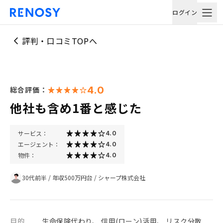
ログイン
評判・口コミTOPへ
4.0
総合評価：
他社も含め1番と感じた
サービス：
4.0
エージェント：
4.0
物件：
4.0
30代前半
/
年収500万円台
/
シャープ株式会社
目的
生命保険代わり、 信用(ローン)活用、 リスク分散