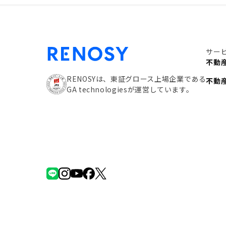
サー
不動
RENOSYは、東証グロース上場企業である
不動
GA technologiesが運営しています。