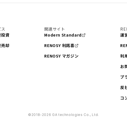
ビス
関連サイト
RE
産投資
Modern Standard
運
産売却
RENOSY 利諾喜
RE
RENOSY マガジン
利
お
プ
反
コ
©︎2018-2026 GA technologies Co., Ltd.