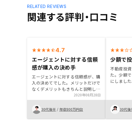
RELATED REVIEWS
関連する評判・口コミ
4.7
エージェントに対する信頼
少額で
感が購入の決め手
不動産投資
た。少額で
エージェントに対する信頼感が、購
にしました
入の決めてでした。メリットだけで
えてないの
なくデメリットもきちんと説明して
になります
もらえたのが良かったです。アフタ
2020年08月28日
見たかった
ーフォローにも満足しています。提
は、少し心
携銀行や金利に関する詳細説明が欲
30代後半
/
年収800万円台
30代後
しかったです。ここしかないと言わ
れたので、そのまま契約しました
が、やはり少しでも低金利になる銀