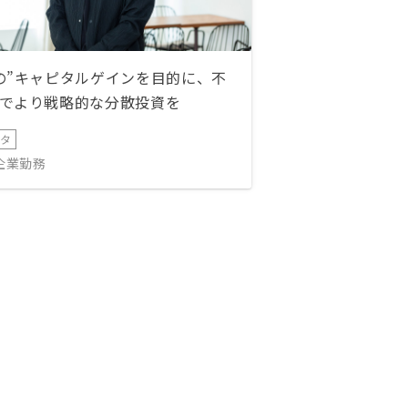
の”キャピタルゲインを目的に、不
でより戦略的な分散投資を
ータ
IT企業勤務