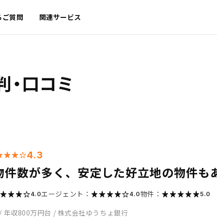
るご質問
関連サービス
判・口コミ
4.3
物件数が多く、安定した好立地の物件も
エージェント：
物件：
4.0
4.0
5.0
/
年収800万円台
/
株式会社ゆうちょ銀行