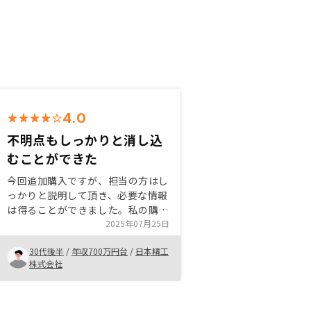
4.0
不明点もしっかりと消し込
むことができた
今回追加購入ですが、担当の方はし
っかりと説明して頂き、必要な情報
は得ることができました。私の購入
状況等も含めて物件をお薦めして頂
2025年07月25日
き、不明点もしっかりと回答して頂
30代後半
/
年収700万円台
/
日本精工
いたことで理解できたのでスムーズ
株式会社
に決めることができました。 現在
検討している方は自分の状況を考え
て担当の方にしっかりと相談して納