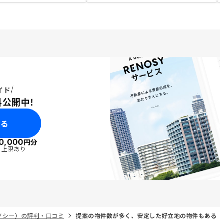
イド
料公開中！
みる
0,000
円分
・上限あり
リノシー）の評判・口コミ
提案の物件数が多く、安定した好立地の物件もある