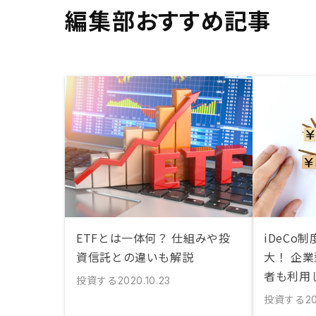
編集部おすすめ記事
ETFとは一体何？ 仕組みや投
iDeCo
資信託との違いも解説
大！ 企
者も利用
投資する
2020.10.23
投資する
20