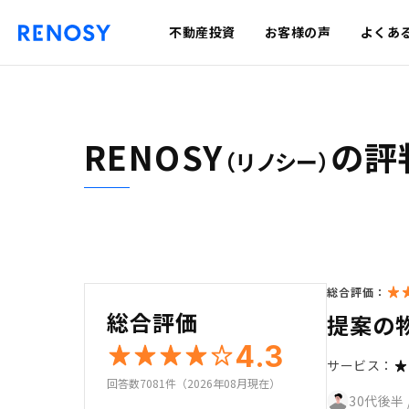
不動産投資
お客様の声
よくあ
RENOSY
の評
（リノシー）
総合評価：
総合評価
提案の
4.3
サービス：
回答数7081件（2026年08月現在）
30代後半