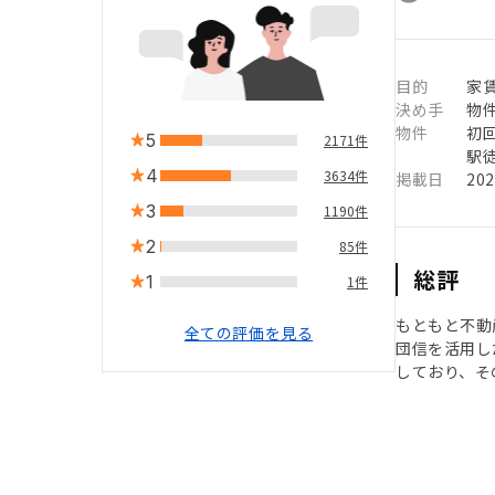
目的
家
決め手
物
物件
初
5
2171件
駅徒
4
3634件
掲載日
20
3
1190件
2
85件
総評
1
1件
もともと不動
全ての評価を見る
団信を活用し
しており、そ