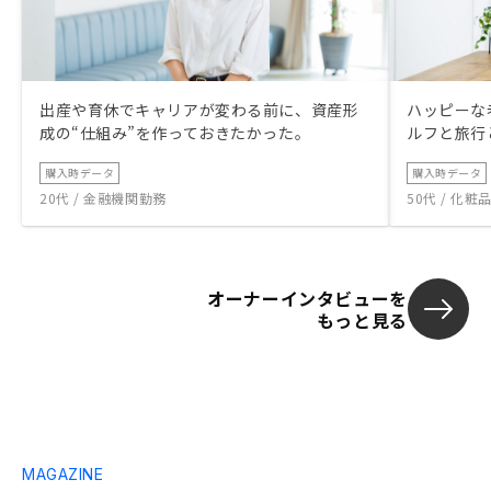
出産や育休でキャリアが変わる前に、資産形
ハッピーな
成の“仕組み”を作っておきたかった。
ルフと旅行
購入時データ
購入時データ
20代 / 金融機関勤務
50代 / 化
オーナーインタビューを
もっと見る
MAGAZINE