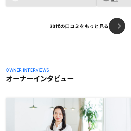
た。不動産投資の仕組みやメリットは、不
動産会社によって大きく異なるものではな
いと思うので、購入するまでの丁寧なサポ
ートや購入後も安心できる仕組み、優良な
30代の口コミをもっと見る
物件の紹介、丁寧なリスク説明に加え、投
資の際のシミュレーションも序盤から透明
性をもって紹介してくださったことに安心
感が持てました。自社の取り扱うシステム
や商品に自信があるからこそだと思います
が、しつこい押し売りもなくじっくり検討
する時間を持たせていただけたことも信頼
につながりました。当初は初心者で不安し
OWNER INTERVIEWS
かなかった不動産投資に踏み出せてオーナ
オーナーインタビュー
ーになれたのは、出会ったエージェントの
おかげだと感じています。改善点はありま
せんが、会社員の場合は、購入前に複数回
銀行面談などで会社を休む必要があること
や役所に資料を取りにいくために期日がタ
イトであると仕事との調整が難しいた、事
前にそういった必要があることの説明があ
るとよりよかったです。