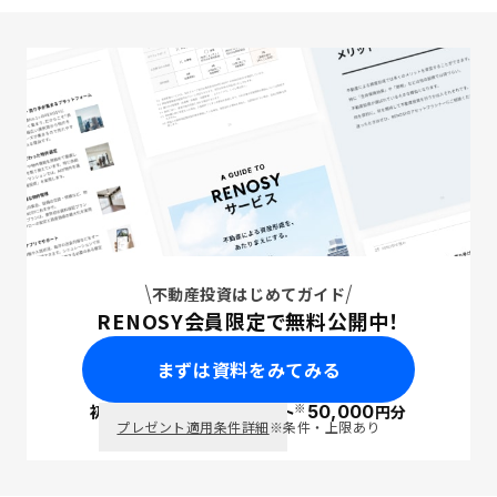
不動産投資はじめてガイド
RENOSY会員限定で無料公開中！
まずは資料をみてみる
※
初回面談で
ポイント
50,000
円分
PayPay
プレゼント適用条件詳細
※条件・上限あり