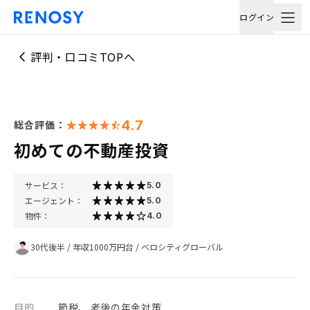
ログイン
評判・口コミTOPへ
4.7
総合評価：
初めての不動産投資
サービス：
5.0
エージェント：
5.0
物件：
4.0
30代後半
/
年収1000万円台
/
ベロシティグローバル
目的
節税、 老後の年金対策