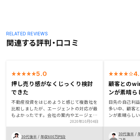
RELATED REVIEWS
関連する評判・口コミ
5.0
4
押し売り感がなくじっくり検討
顧客とのwi
できた
ンが素晴ら
不動産投資をはじめようと感じて複数社を
目先の自己利
比較しましたが、エージェントの対応が最
多い中、顧客と
もよかったです。会社の案内やエージェン
ンが素晴らしい
ト自身の紹介も丁寧であり、不動産投資を
2020年10月04日
するかどうかを決める前に、今後長くお付
30代後半
/
き合いをしていく観点から信頼が持てまし
30代後半
/
年収600万円台
コモ