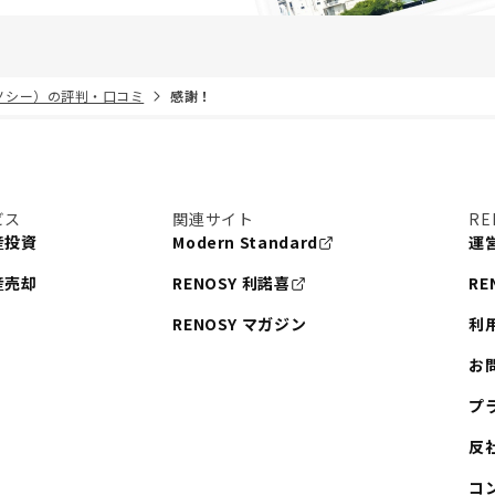
リノシー）の評判・口コミ
感謝！
ビス
関連サイト
RE
産投資
Modern Standard
運
産売却
RENOSY 利諾喜
RE
RENOSY マガジン
利
お
プ
反
コ