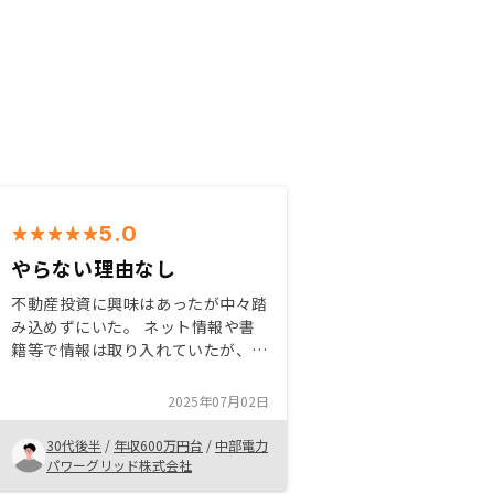
5.0
やらない理由なし
不動産投資に興味はあったが中々踏
み込めずにいた。 ネット情報や書
籍等で情報は取り入れていたが、正
直素人には難易度が高い印象を受け
た。 しかし、担当者と会話してい
2025年07月02日
く中で不安が払拭でき、信用に値す
ると判断したため購入する意思を固
30代後半
/
年収600万円台
/
中部電力
めた。
パワーグリッド株式会社