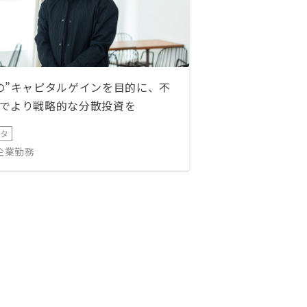
の”キャピタルゲインを目的に、不
でより戦略的な分散投資を
ータ
IT企業勤務