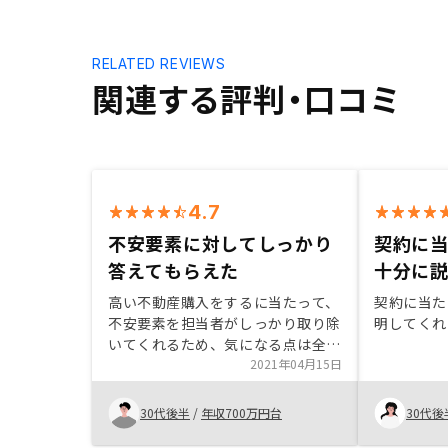
RELATED REVIEWS
関連する評判・口コミ
4.7
不安要素に対してしっかり
契約に
答えてもらえた
十分に
高い不動産購入をするに当たって、
契約に当た
不安要素を担当者がしっかり取り除
明してくれ
いてくれるため、気になる点は全て
解決して購入することをオススメし
2021年04月15日
ます。購入物件の販売価格が適正か
が理解しにくいため、購入前に不安
30代後半
/
年収700万円台
30代後
になった。担当者にフォローしても