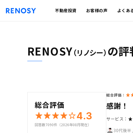
不動産投資
お客様の声
よくあ
RENOSY
の評
（リノシー）
総合評価：
総合評価
感謝！
4.3
サービス：
回答数7090件（2026年08月現在）
30代後半