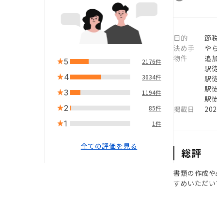
目的
節
決め手
や
物件
追
5
2176件
駅徒
4
3634件
駅徒
駅徒
3
1194件
駅徒
2
85件
掲載日
20
1
1件
全ての評価を見る
総評
書類の作成や
すめいただい