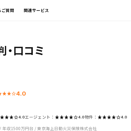
るご質問
関連サービス
判・口コミ
4.0
エージェント：
物件：
4.0
4.0
4.0
/
年収1500万円台
/
東京海上日動火災保険株式会社