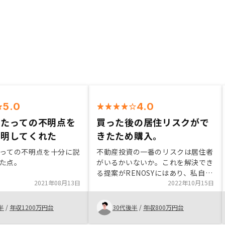
5.0
4.0
当たっての不明点を
買った後の居住リスクがで
説明してくれた
きたため購入。
っての不明点を十分に説
不動産投資の一番のリスクは居住者
た点。
がいるかいないか。これを解決でき
る提案がRENOSYにはあり、私自身
2021年08月13日
これをしっかり解決できれば税金対
2022年10月15日
策も含めて投資をしたかったという
経緯があった。そのため今回御社を
半
/
年収1200万円台
30代後半
/
年収800万円台
選んだ。