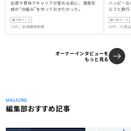
出産や育休でキャリアが変わる前に、資産形
ハッピーな
成の“仕組み”を作っておきたかった。
ルフと旅行
購入時データ
購入時データ
20代 / 金融機関勤務
50代 / 化
オーナーインタビューを
もっと見る
MAGAZINE
編集部おすすめ記事