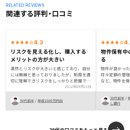
RELATED REVIEWS
関連する評判・口コミ
4.3
4
リスクを見える化し、購入する
物件保有中
メリットの方が大きい
る
漠然とリスクが大きいと感じており、自分
物件が良かった
には無縁と思っておりましたが、制度を適
月々定額の管
切に理解できリスクをしっかりと把握でき
など、物件を
たので、安心して購入できました。担当者
2022年09月11日
厚いのも非常
についても手厚くサポートいただき、また
仲介手数料が
30代前半
/
購入後もサポートいただけるとのことで安
がること、物
30代前半
/
年収1000万円台
し銀行
心して継続できるかと思います。
ィーなのも良
30代の口コミをもっと見る