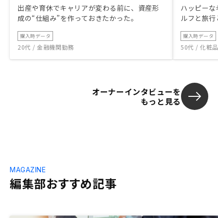
出産や育休でキャリアが変わる前に、資産形
ハッピーな
成の“仕組み”を作っておきたかった。
ルフと旅行
購入時データ
購入時データ
20代 / 金融機関勤務
50代 / 化
オーナーインタビューを
もっと見る
MAGAZINE
編集部おすすめ記事