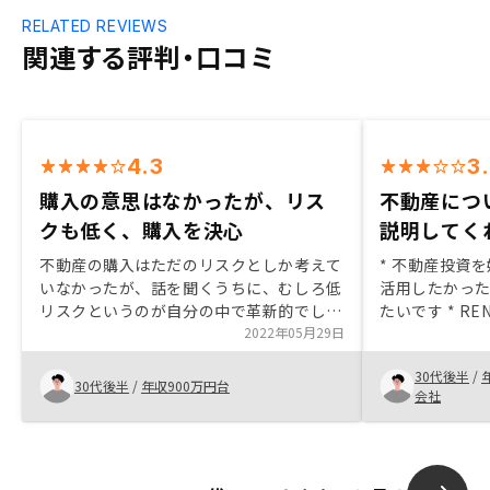
RELATED REVIEWS
関連する評判・口コミ
4.3
3
購入の意思はなかったが、リス
不動産につ
クも低く、購入を決心
説明してく
不動産の購入はただのリスクとしか考えて
* 不動産投資
いなかったが、話を聞くうちに、むしろ低
活用したかっ
リスクというのが自分の中で革新的でし
たいです * R
た。 過去の事例（リーマンショック、コ
2022年05月29日
由：GAさんは
ロナショック）を交えて、株価は暴落した
信頼できると
30代後半
/
ものの家賃は変わらないというのが、賃貸
そうです地域
30代後半
/
年収900万円台
会社
にするものとしては一番説得力がありまし
が良いと思い
た。私のように北海道の人間にとって、全
か
く土地勘のない東京の物件を購入するの
は、勧められた物件が本当に良いのか検討