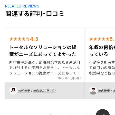
RELATED REVIEWS
関連する評判・口コミ
4.3
5
トータルなソリューションの提
年収の何倍
案がニーズにあっててよかった
っている
所得税率が高く、節税対策含めた資産活用
不動産を所有
を検討する中説明をお聞きし、トータルな
て信用力の有
ソリューションの提案がニーズにあってお
税効果など他
りよかったです。レバレッジを聴かせつ
2022年01月14日
いのでやらな
つ、運用と節税のバランスよかったので購
も見向きもし
入を決めました。
ねる
40代後半
/
年収5500万円台
40代後半
/