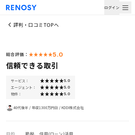
ログイン
評判・口コミTOPへ
5.0
総合評価：
信頼できる取引
サービス：
5.0
エージェント：
5.0
物件：
5.0
40代後半
/
年収1300万円台
/
KDDI株式会社
目的
節税、 信用(ローン)活用