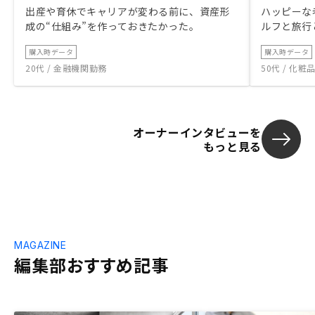
出産や育休でキャリアが変わる前に、資産形
ハッピーな
成の“仕組み”を作っておきたかった。
ルフと旅行
購入時データ
購入時データ
20代 / 金融機関勤務
50代 / 化
オーナーインタビューを
もっと見る
MAGAZINE
編集部おすすめ記事