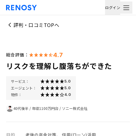
ログイン
評判・口コミTOPへ
4.7
総合評価：
リスクを理解し腹落ちができた
サービス：
5.0
エージェント：
5.0
物件：
4.0
40代後半
/
年収1100万円台
/
ソニー株式会社
目的
老後の年金対策、 信用(ローン)活用