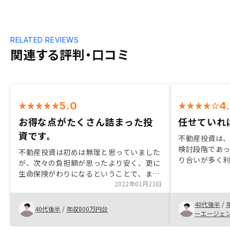
RELATED REVIEWS
関連する評判・口コミ
5.0
4
お得な点がたくさん詰まった投
任せていれ
資です。
不動産投資は
検討段階であっ
不動産投資は初めは無理と思っていました
り合いが多く
が、次々の負担額が思ったより安く、更に
を聞いてみたが
生命保険がわりになるということで、まず
明が丁寧で、
は話だけでも聞いてみようとと思いまし
2022年01月23日
た頼れると思っ
た。面談できちんとリスクのことを営業の
で検討しやす
40代後半
/
方が丁寧に説明してくれたこと、物件を買
40代後半
/
年収800万円台
が、定期的に
ーエージェ
った後のアフターフォローを最重視してい
もしやすそう
ることが購入の決定打でした。あとは御社