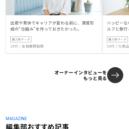
出産や育休でキャリアが変わる前に、資産形
ハッピーな
成の“仕組み”を作っておきたかった。
ルフと旅行
購入時データ
購入時データ
20代 / 金融機関勤務
50代 / 化
オーナーインタビューを
もっと見る
MAGAZINE
編集部おすすめ記事