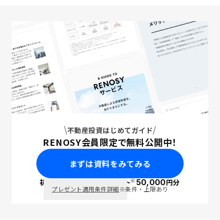
不動産投資はじめてガイド
RENOSY会員限定で無料公開中！
まずは資料をみてみる
※
初回面談で
ポイント
50,000
円分
PayPay
プレゼント適用条件詳細
※条件・上限あり