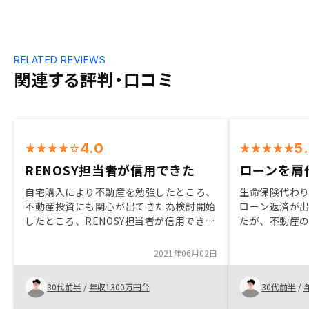
RELATED REVIEWS
関連する評判・口コミ
4.0
5
RENOSY担当者が信用できた
ローンを肩
自宅購入により不動産を勉強したところ、
生命保険代わ
不動産投資にも関心が出てきた為検討開始
ローン返済が
したところ、RENOSY担当者が信用できた
たが、不動産
為。減価償却費もシミュレーション資料に
ることになり
入れてもらえるとよりわかりやすくなる。
すれば不安要素
2021年06月02日
駆使した物件
ます。
30代前半
/
年収1300万円台
30代前半
/