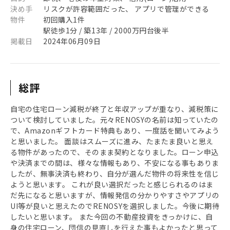
決め手
リスクが許容範囲だった、 アプリで管理ができる
物件
初回購入1件
駅徒歩1分 / 築13年 / 2000万円台後半
掲載日
2024年06月09日
総評
自宅の住宅ローン減税が終了と年収アップが重なり、減税策に
ついて検討していました。元々RENOSYの名前は知っていたの
で、Amazonギフトカード特典もあり、一度話を聞いてみよう
と思いました。 面談はスムーズに進み、たまたま良いと思え
る物件があったので、そのまま契約となりました。ローン申込
や決済までの間は、様々な情報もあり、不安になる事もありま
したが、無事決済も終わり、自分が選んだ物件の将来性を信じ
ようと思います。 これが良い選択だったと感じられるのはま
だ先になると思いますが、情報発信の分かりやすさやアプリの
UI等が良いと思えたのでRENOSYを選択しました。今後に期待
したいと思います。 また今回の不動産投資をきっかけに、自
身の住宅ローン、団信の見直しを行えた事もよかったと思って