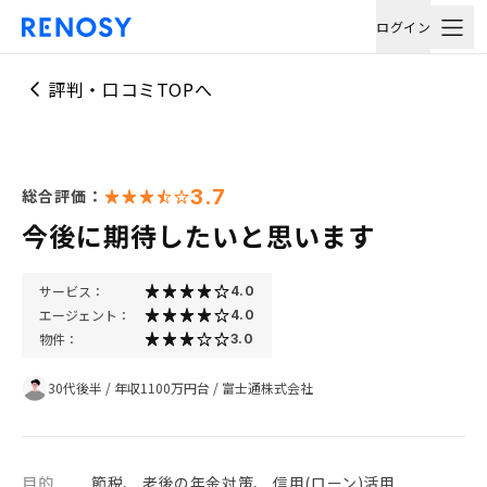
ログイン
評判・口コミTOPへ
3.7
総合評価：
今後に期待したいと思います
サービス：
4.0
エージェント：
4.0
物件：
3.0
30代後半
/
年収1100万円台
/
富士通株式会社
目的
節税、 老後の年金対策、 信用(ローン)活用