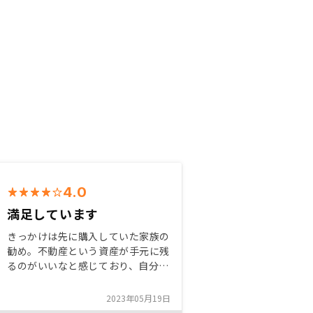
4.0
満足しています
きっかけは先に購入していた家族の
勧め。不動産という資産が手元に残
るのがいいなと感じており、自分名
義でも購入することを決めた。手続
きはやや複雑な箇所もあったが、実
2023年05月19日
際に購入してみて、物件の管理が楽