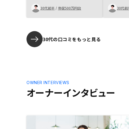
良いと感じた。
さを覚え、
くださった
30代前半
/
年収500万円台
30代前
も丁寧に返
用して購入
他の不動産
のRENO
だと思うの
30代の口コミをもっと見る
伝えていま
るまでGA t
RENOS
ため、もっ
があるとは
OWNER INTERVIEWS
オーナーインタビュー