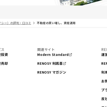
リノシー）の評判・口コミ
不動産の買い増し、資産運用
ビス
関連サイト
RE
産投資
Modern Standard
運
産売却
RENOSY 利諾喜
RE
RENOSY マガジン
利
お
プ
反