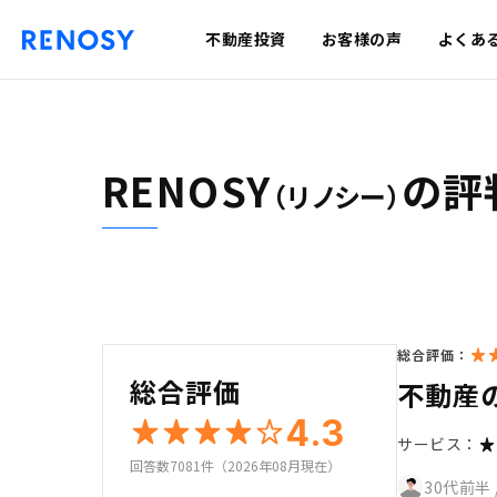
不動産投資
お客様の声
よくあ
RENOSY
の評
（リノシー）
総合評価：
総合評価
不動産
4.3
サービス：
回答数7081件（2026年08月現在）
30代前半