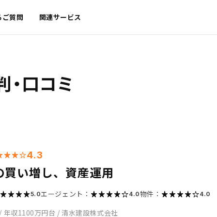
るご質問
関連サービス
判・口コミ
4.3
の買い増し、資産運用
エージェント：
物件：
5.0
4.0
4.0
/
年収1100万円台
/
清水建設株式会社