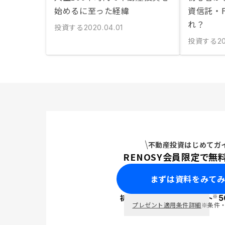
始めるに至った経緯
資信託・
れ？
投資する
2020.04.01
投資する
20
不動産投資はじめてガ
RENOSY会員限定で無
まずは資料をみて
※
初回面談で
ポイント
5
PayPay
プレゼント適用条件詳細
※条件