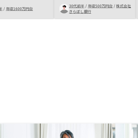
またセールス担当でお話
リットに感じた。また、仲介手数料
30代前半
/
年収500万円台
/
株式会社
谷さんも、どんな質問で
が掛からないのも投資効率が上がる
半
/
年収1600万円台
きらぼし銀行
してくださったため、信
こと、物件の引き渡しまでがスピー
することとしました。
ディーなのも良かった。
会社と比較してないもの
SYさんは信用できるところ
で、そこはまず知人にも
す。ポイントサイトで知
echnologysおよび
Yという会社を知らなかった
ともっと周知される必要
思いました。