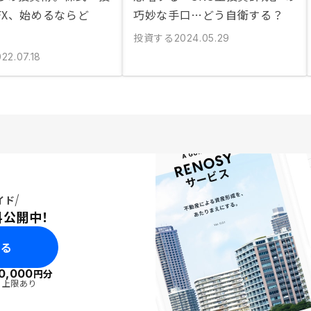
FX、始めるならど
巧妙な手口…どう自衛する？
投資する
2024.05.29
22.07.18
イド
料公開中！
みる
0,000
円分
・上限あり