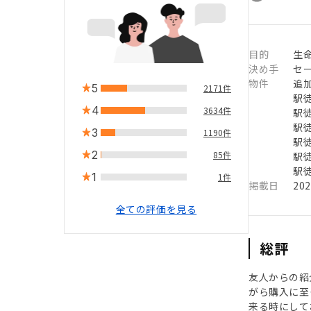
目的
生
決め手
セ
物件
追
5
2171件
駅徒
4
3634件
駅徒
駅徒
3
1190件
駅徒
2
85件
駅徒
駅徒
1
1件
掲載日
20
全ての評価を見る
総評
友人からの紹
がら購入に至
来る時にして