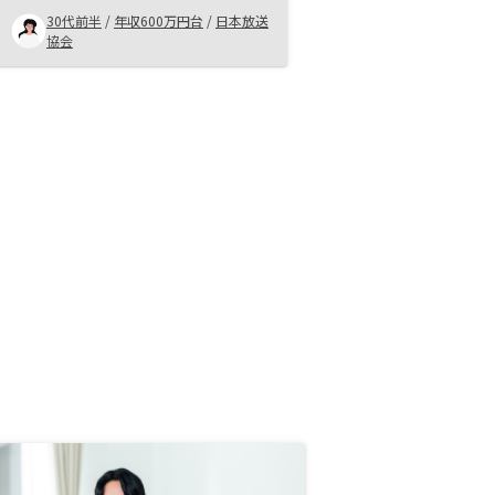
なところが便利だと感じる。
30代前半
/
年収600万円台
/
日本放送
協会