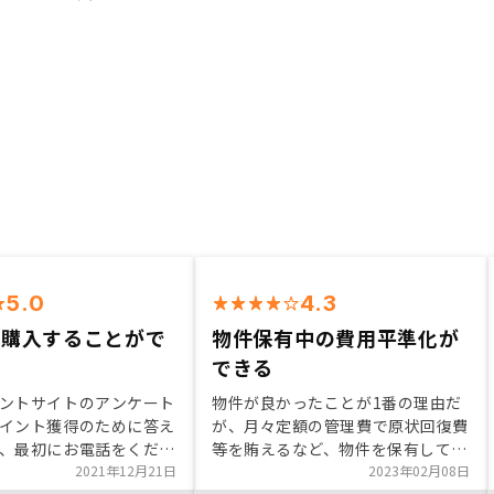
5.0
4.3
て購入することがで
物件保有中の費用平準化が
できる
ントサイトのアンケート
物件が良かったことが1番の理由だ
イント獲得のために答え
が、月々定額の管理費で原状回復費
、最初にお電話をくださ
等を賄えるなど、物件を保有してか
んになんとなく人柄の良
2021年12月21日
らのサポートが手厚いのも非常にメ
2023年02月08日