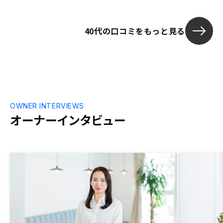
がら物件は探していたものの、収益性がこ
ちらの基準値に達しないことから購入でき
40代の口コミをもっと見る
ずにいたところにAmazonギフトのプレゼ
ントのバナーに引っかかり、RENOSYとの
やり取りが始まっています。 職業柄、AI技
術なども身近に扱っており、旧態然とした
他の不動産会社と違う点や、他社の営業マ
ンにはない本音で接する点が気に入りまし
た。 無事に収益性が基準を超え、立地も
申し分のない物件に出会えたため購入を決
OWNER INTERVIEWS
めました。
オーナーインタビュー