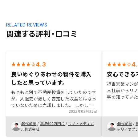
RELATED REVIEWS
関連する評判・口コミ
4.3
4
良いめぐりあわせの物件を購入
安心できる
したと思っています。
担当営業マン
入社前からリ
もともと別で不動産投資をしていたのです
事を知ってい
が、入退去が激しく安定した収益とはなっ
と、真摯に対応
ていないために売却しました。 しかしな
明も細かくし
がらサラリーマンが銀行の融資を得て、信
2022年03月31日
囲と感じた。
用枠を有効活用しながら手堅く資産形成す
40代前半
/
年収600万円台
/
リノ・メディカ
40代前半
/
る手段は不動産投資しかなく、どこかのタ
ル株式会社
ャリアオプ
イミングで不動産投資には戻るつもりでお
りました。 別の不動産会社とも面談しな