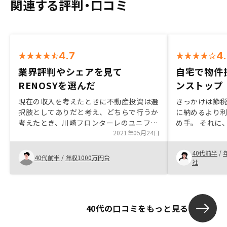
関連する評判・口コミ
4.7
4
業界評判やシェアを見て
自宅で物件
RENOSYを選んだ
ンストップ
現在の収入を考えたときに不動産投資は選
きっかけは節税
択肢としてありだと考え、どちらで行うか
に納めるより
考えたとき、川崎フロンターレのユニフォ
め手。 それに
ームをみた上で、RENOSYの業界評判やシ
2021年05月24日
が、多く必要な
ェアやアプリ管理が出来る部分ではじめる
は、物件探し
40代前半
/
ならこちらで行いたいと思いました連絡な
単さ。 将来の
40代前半
/
年収1000万円台
社
どLINEを活用しているのは今のメッセー
算し直しして
ジアプリシェアを考えると妥当だと思いま
すが今後はセキュリティ面も考え別の手段
で密なコミュニケーションをとる方法を検
40代の口コミをもっと見る
討しておいた方がよいと思います