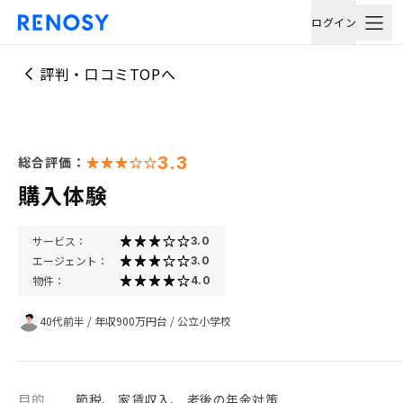
ログイン
評判・口コミTOPへ
3.3
総合評価：
購入体験
サービス：
3.0
エージェント：
3.0
物件：
4.0
40代前半
/
年収900万円台
/
公立小学校
目的
節税、 家賃収入、 老後の年金対策