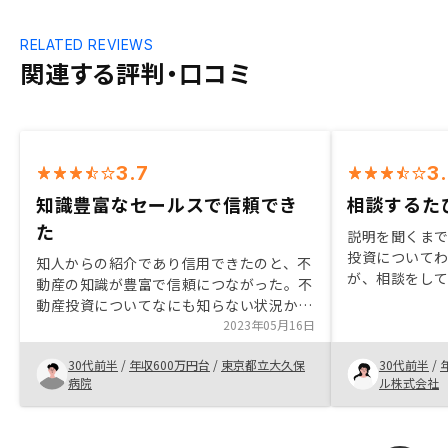
RELATED REVIEWS
関連する評判・口コミ
3.7
3
知識豊富なセールスで信頼でき
相談するた
た
説明を聞くま
投資について
知人からの紹介であり信用できたのと、不
が、相談をし
動産の知識が豊富で信頼につながった。不
いる情報がなく
動産投資についてなにも知らない状況から
対策、税金対
であったが勉強しながら安心して物件を購
2023年05月16日
始めた方がい
入できた。 アプリでの管理やサポート体
30代前半
/
年収600万円台
/
東京都立大久保
30代前半
/
制も整っており、購入後のサービスも納得
病院
ル株式会社
できるものであった。