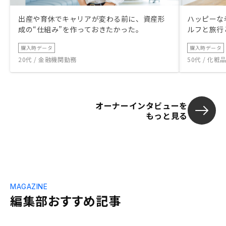
出産や育休でキャリアが変わる前に、資産形
ハッピーな
成の“仕組み”を作っておきたかった。
ルフと旅行
購入時データ
購入時データ
20代 / 金融機関勤務
50代 / 化
オーナーインタビューを
もっと見る
MAGAZINE
編集部おすすめ記事