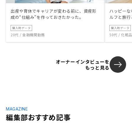
出産や育休でキャリアが変わる前に、資産形
ハッピーな
成の“仕組み”を作っておきたかった。
ルフと旅行
購入時データ
購入時データ
20代 / 金融機関勤務
50代 / 化
オーナーインタビューを
もっと見る
MAGAZINE
編集部おすすめ記事