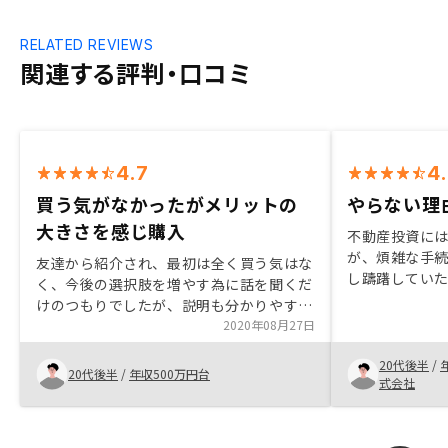
RELATED REVIEWS
関連する評判・口コミ
4.7
4
買う気がなかったがメリットの
やらない理
大きさを感じ購入
不動産投資に
が、煩雑な手
友達から紹介され、最初は全く買う気はな
し躊躇してい
く、今後の選択肢を増やす為に話を聞くだ
いてみて、自
けのつもりでしたが、説明も分かりやす
こと、サポー
く、営業担当者を信用できたことやリスク
2020年08月27日
者のリスクに
リターンを考えた時にやるメリットの方が
たことから、
20代後半
/
大きいと感じたので購入させて頂きまし
20代後半
/
年収500万円台
難しくなって
式会社
た。物件を決める際、物件の外観だけでな
がいれば、話
く、内装もしっかりと写真で見れたらいい
く思う。
のになと思いました。