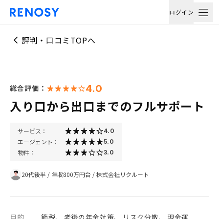
ログイン
評判・口コミTOPへ
4.0
総合評価：
入り口から出口までのフルサポート
サービス：
4.0
エージェント：
5.0
物件：
3.0
20代後半
/
年収800万円台
/
株式会社リクルート
目的
節税、 老後の年金対策、 リスク分散、 現金運