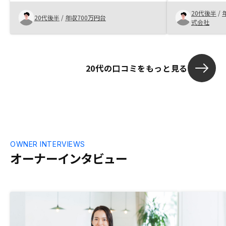
知識、デメリットなども教えていただき、
式投資と比べ
20代後半
/
対応の速さも良かった。
らないことも
20代後半
/
年収700万円台
式会社
20代の口コミをもっと見る
OWNER INTERVIEWS
オーナーインタビュー