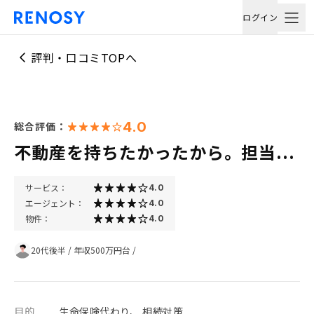
ログイン
評判・口コミTOPへ
4.0
総合評価：
不動産を持ちたかったから。担当...
サービス：
4.0
エージェント：
4.0
物件：
4.0
20代後半
/
年収500万円台
/
目的
生命保険代わり、 相続対策