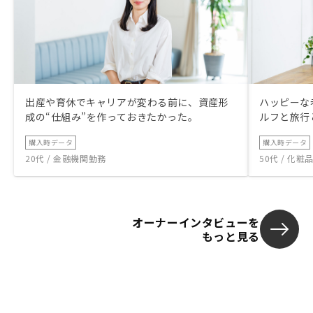
出産や育休でキャリアが変わる前に、資産形
ハッピーな
成の“仕組み”を作っておきたかった。
ルフと旅行
購入時データ
購入時データ
20代 / 金融機関勤務
50代 / 化
オーナーインタビューを
もっと見る