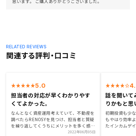
思います。 ご購入ありがとうございました。
RELATED REVIEWS
関連する評判・口コミ
5.0
4
担当者の対応が早くわかりやす
話を聞いて
くてよかった。
りかもと思
なんとなく資産運用考えていて、不動産を
初期投資も少
調べたらRENOSYを見つけ、担当者と質疑
もやはり効率
を繰り返してくうちにメリットを多く感じ
たインカムゲ
購入した。細かい内容や、自身が知らない
2022年06月05日
ョンいただい