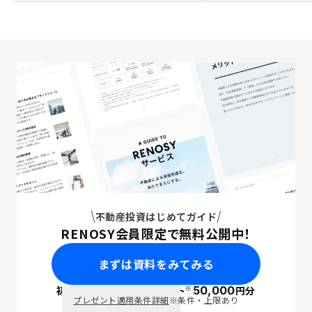
不動産投資はじめてガイド
RENOSY会員限定で無料公開中！
まずは資料をみてみる
※
初回面談で
ポイント
50,000
円分
PayPay
プレゼント適用条件詳細
※条件・上限あり