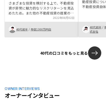
動産投資につ
さまざまな投資を検討する上で、不動産投
不動産投資自
資が非常に魅力的なリスクリターンを見込
したが、丁寧
めたため。また他の不動産投資の提案の中
ト、デメリッ
でRenosyさんが最も競争力の高い物件を
2022年08月02日
た。他社と比
ご提案いただいたので、すぐに物件を購入
気通貫してで
40代前半
/
する判断にいたった。
40代前半
/
年収1300万円台
め購入を決め
式会社
40代の口コミをもっと見る
OWNER INTERVIEWS
オーナーインタビュー