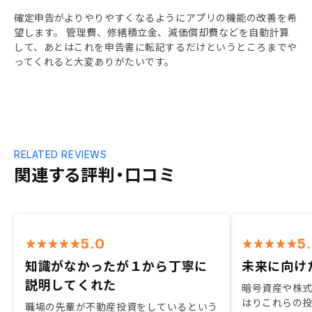
確定申告がよりやりやすくなるようにアプリの機能の改善を希
望します。 管理費、修繕積立金、減価償却費などを自動計算
して、あとはこれを申告書に転記するだけというところまでや
ってくれると大変ありがたいです。
RELATED REVIEWS
関連する評判・口コミ
5.0
5
知識がなかったが１から丁寧に
未来に向け
説明してくれた
暗号資産や株
はりこれらの
職場の先輩が不動産投資をしているという