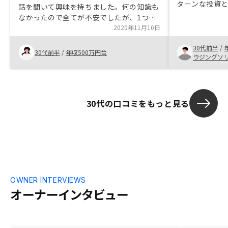
ターンな投資
話を聞いて興味を持ちました。何の知識も
め、ミドルな
なかったので全てが不安でしたが、1つ1
る商材に投資
つ丁寧に説明してくださって、ただ月々貯
2020年11月10日
成約に至った
金をしているだけでなく、不動産投資にあ
30代前半
/
てるほうが将来性があると感じて始めてみ
30代前半
/
年収500万円台
ウジングソ
ました。手続きまでの流れもスムーズに柔
軟に対応していただけて助かりました。
30代の口コミをもっと見る
OWNER INTERVIEWS
オーナーインタビュー