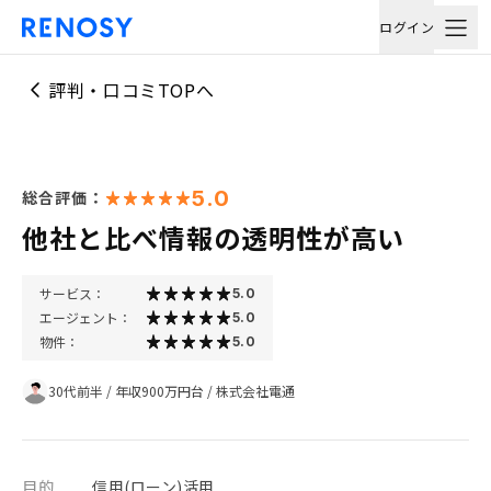
ログイン
評判・口コミTOPへ
5.0
総合評価：
他社と比べ情報の透明性が高い
サービス：
5.0
エージェント：
5.0
物件：
5.0
30代前半
/
年収900万円台
/
株式会社電通
目的
信用(ローン)活用