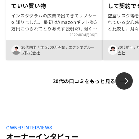
ていい買い物
して契約で
インスタグラムの広告で出てきてリノシー
空室リスク等
を知りました。 最初はAmazonギフト券5
れている安心感
万円につられてとりあえず説明だけ聞くつ
と比較し、月
もりでしたが、話を聞くととても魅力的で
2022年04月06日
きる物件を紹
契約しました。 リスクや不安なことがな
不安はありま
30代前半
/
年収600万円台
/
エクシオグルー
30代前半
/
いか丁寧に教えていただき営業の方も、好
同僚だったこ
プ株式会社
会社
感を持てました。
教えていただ
ことができま
ェイスの組み
ります。できれ
30代の口コミをもっと見る
して頂けると
OWNER INTERVIEWS
オーナーインタビュー