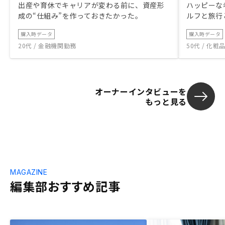
出産や育休でキャリアが変わる前に、資産形
ハッピーな
成の“仕組み”を作っておきたかった。
ルフと旅行
購入時データ
購入時データ
20代 / 金融機関勤務
50代 / 化
オーナーインタビューを
もっと見る
MAGAZINE
編集部おすすめ記事