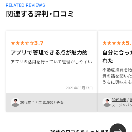
RELATED REVIEWS
関連する評判・口コミ
3.7
5
アプリで管理できる点が魅力的
自分に合っ
れた
アプリの活用を行っていて管理がしやすい
不動産投資を
資の話を聞いた
うちに興味をも
2021年03月27日
には友人の紹
た。 提案内容
30代前半
/
入しました。
30代前半
/
年収1800万円台
ス・ジャパ
30代の口コミをもっと見る