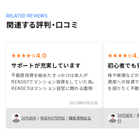
RELATED REVIEWS
関連する評判・口コミ
4.0
4
サポートが充実しています
初心者でも
不動産投資を始めたきっかけは友人が
株や保険など
RENOSYでマンション投資をしていた為。
資産への投資
RENOCYはマンション経営に関わる面倒な
を図りたく不
作業をオーナーに代わって代行してもらえ
いました。RE
るプランがあるのが魅力的。 私の様な不
初心者には向
2023年05月21日
動産投資素人でも不動産投資のリスク、メ
担当者の丁寧
リットやデメリットなど分かりやすく説明
購入を決めま
50代前半
/
50代前半
/
年収900万円台
/
備後漬物会社
してくれ、購入までサポートしてもらいま
行
した。