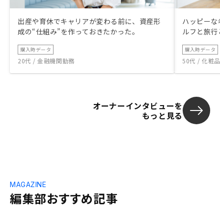
出産や育休でキャリアが変わる前に、資産形
ハッピーな
成の“仕組み”を作っておきたかった。
ルフと旅行
購入時データ
購入時データ
20代 / 金融機関勤務
50代 / 化
オーナーインタビューを
もっと見る
MAGAZINE
編集部おすすめ記事