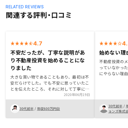
RELATED REVIEWS
関連する評判・口コミ
4.7
4
不安だったが、丁寧な説明があ
始めない理
り不動産投資を始めることにな
不動産投資の
りました
っていなかった
にやらない理
大きな買い物であることもあり、最初は不
空室リスクな
安だらけでした。でも不安に思っていたこ
ていたが、説
とを伝えたところ、それに対して丁寧にわ
あった。 株式
かりやすく説明してもらい、不安も解消さ
2020年06月19日
スク分散の観
れ購入してみようと思いました。
べて低リスク
30代前半
/
30代前半
/
年収600万円台
るという点で
ョンズ株式
じた。