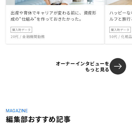
出産や育休でキャリアが変わる前に、資産形
ハッピーな
成の“仕組み”を作っておきたかった。
ルフと旅行
購入時データ
購入時データ
20代 / 金融機関勤務
50代 / 化
オーナーインタビューを
もっと見る
MAGAZINE
編集部おすすめ記事