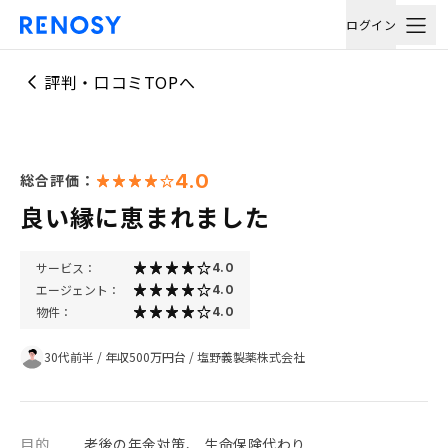
ログイン
評判・口コミTOPへ
4.0
総合評価：
良い縁に恵まれました
サービス：
4.0
エージェント：
4.0
物件：
4.0
30代前半
/
年収500万円台
/
塩野義製薬株式会社
目的
老後の年金対策、 生命保険代わり