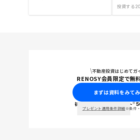
投資する
20
不動産投資はじめてガ
RENOSY会員限定で無
まずは資料をみて
※
初回面談で
ポイント
5
PayPay
プレゼント適用条件詳細
※条件