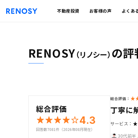
不動産投資
お客様の声
よくあ
RENOSY
の評
（リノシー）
総合評価：
総合評価
丁寧に
4.3
サービス：
回答数7081件（2026年08月現在）
30代前半