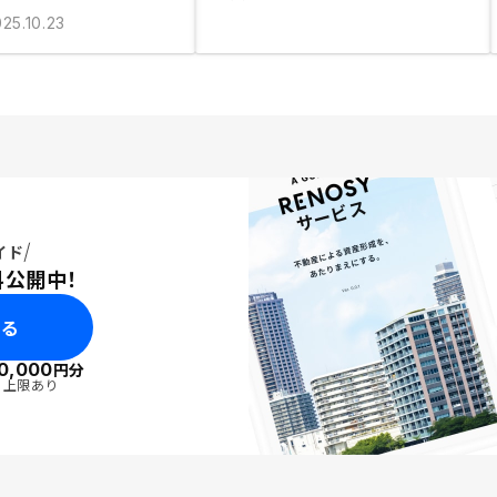
25.10.23
イド
料公開中！
みる
0,000
円分
・上限あり