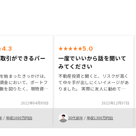
4.3
5.0
な取引ができるパー
一度でいいから話を聞いて
みてください
を始まったきっかけは、
不動産投資と聞くと、リスクが高く
資金において、ポートフ
て中々手が出しにくいイメージがあ
散を図りたく、現物資産
りました。 実際に友人に勧めて
た為。 RENOSYに決
も、不動産投資と聞くだけで詳細も
けは、データを駆使した
聞かずに辞めておくと言われたこと
2022年04月09日
2022年12月07日
法や、DXを使ったプロ
が何度もあります。。 実際に
化、アプリを活用した管
RENOSYで話を聞くまでは私もそう
半
/
年収1000万円台
30代前半
/
年収1300万円台
化や簡便さ、会社として
思っていましたが、自分に合ったプ
、長期にわたって取引で
ランを選べればリスクは許容できる
判断出来たことが1番大
と思います！ 騙されたと思ってぜ