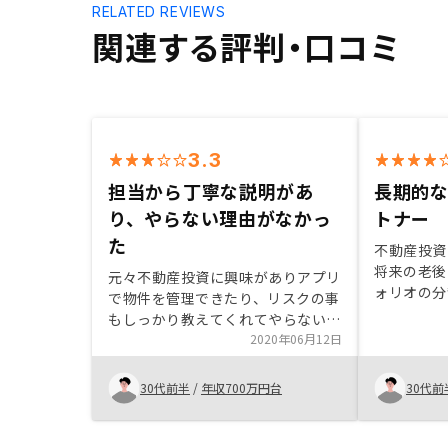
RELATED REVIEWS
関連する評判・口コミ
3.3
担当から丁寧な説明があ
長期的
り、やらない理由がなかっ
トナー
た
不動産投資
将来の老後
元々不動産投資に興味がありアプリ
ォリオの分
で物件を管理できたり、リスクの事
を検討してい
もしっかり教えてくれてやらない理
めたきっか
由がほとんどなく始めることができ
2020年06月12日
物件選定方
ました。
セスの簡略
30代前半
/
年収700万円台
30代前
理の見える
の成長性等
きる企業と