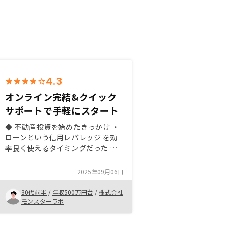
4.3
オンライン完結&クイック
サポートで手軽にスタート
◆ 不動産投資を始めたきっかけ ・
ローンという信用レバレッジ を効
率良く使えるタイミングだった ・
インフレヘッジとして 実物資産 を
一部ポートフォリオに組み込みたか
2025年09月06日
った ◆ RENOSY で購入を決めた理
由 ・想定利回りと空室リスクが 自
30代前半
/
年収500万円台
/
株式会社
分の許容範囲内 に収まっていた ・
モンスターラボ
管理体制（入居付け・家賃保証・修
繕対応）の説明が具体的 で安心感