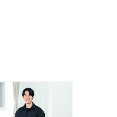
があった ・購入後も アプリで収
支・入居状況をリアルタイム確認
でき、手間が少ない ◆ ご検討中の
方へのおすすめポイント ・少額自
己資金でもローンを活用して始めや
すい ・インフレヘッジとして実物
資産をポートフォリオに組み込める
・オンライン中心の手続きで 時間
を取られにくく副業・本業と両立
しやすい ・入居募集から修繕まで
一括管理で運用の手間が少ない都度
発生する日時調整やMTGのリンク
先を探すのが手間だったので、事前
にMTG枠を仮押さえしておくと
か、マイページにユーザー固定の
zoom URLを用意するとか、そう
いったことをしてもらえると助かり
ます。 個人的には手続きにおいて
アプリはほとんど使わず、LINEの
メッセージとWebマイページでの
ステータス確認がメインでした。ま