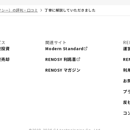
リノシー）の評判・口コミ
丁寧に解説していただきました
ビス
関連サイト
RE
産投資
Modern Standard
運
産売却
RENOSY 利諾喜
RE
RENOSY マガジン
利
お
プ
反
コ