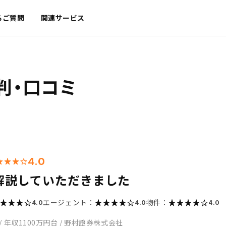
るご質問
関連サービス
判・口コミ
4.0
解説していただきました
エージェント：
物件：
4.0
4.0
4.0
/
年収1100万円台
/
野村證券株式会社