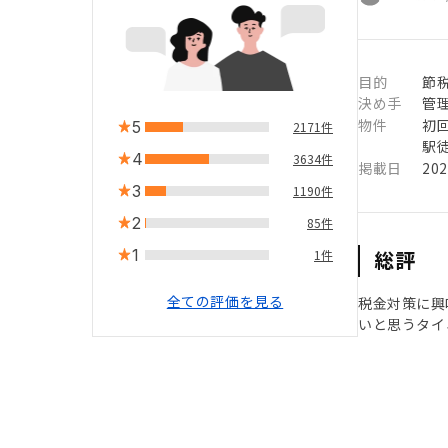
目的
節
決め手
管
物件
初
5
2171件
駅徒
4
3634件
掲載日
20
3
1190件
2
85件
1
総評
1件
全ての評価を見る
税金対策に興
いと思うタイ