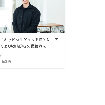
の”キャピタルゲインを目的に、不
でより戦略的な分散投資を
ータ
IT企業勤務