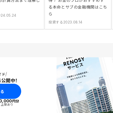
ら計算方法まで理解し
得？ お金のプロがおすすめす
る本命とサブの金融機関はこち
ら
024.05.24
投資する
2023.08.14
イド
料公開中！
みる
0,000
円分
・上限あり