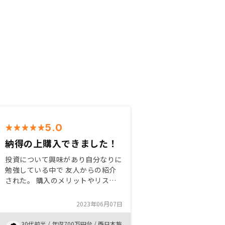
5.0
納得の上購入できました！
投資について興味があり自分なりに
勉強している中で 友人からの紹介
された。 購入のメリットやリスク
についても細かく説明いただき、
最終的には自ら納得して購入でき
2023年06月07日
た。 同じように投資について興味
がある友人たちには不動産投資も一
30代前半
/
年収700万円台
/
西日本旅