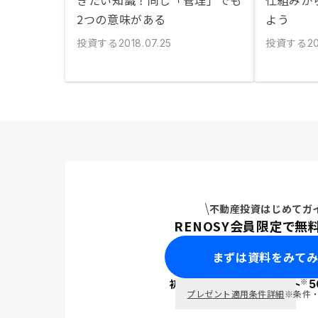
きたい知識！同じ「管理」でも
仕組みか
2つの意味がある
よう
投資する
投資する
2018.07.25
2
不動産投資はじめてガ
RENOSY会員限定で無
まずは資料をみて
※
初回面談で
ポイント
5
PayPay
プレゼント適用条件詳細
※条件