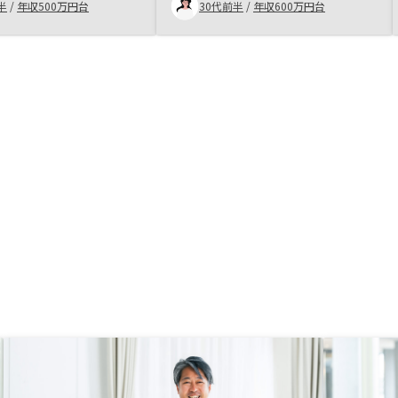
半
/
年収500万円台
30代前半
/
年収600万円台
す。また、保険としても役立つの
で、投資＋保険という使いたい方が
できるのも魅力に感じています。