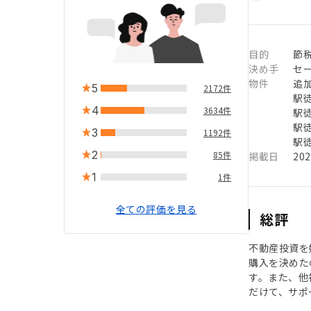
目的
節税
決め手
セ
物件
追
5
2172件
駅徒
4
3634件
駅徒
駅徒
3
1192件
駅徒
2
85件
掲載日
20
1
1件
全ての評価を見る
総評
不動産投資を
購入を決めた
す。また、他
だけて、サポ