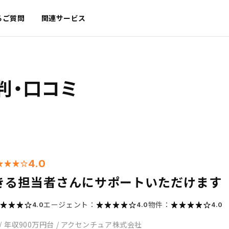
るご質問
関連サービス
判・口コミ
4.0
きる担当者さんにサポートいただけます
エージェント：
物件：
4.0
4.0
4.0
/
年収900万円台
/
アクセンチュア株式会社