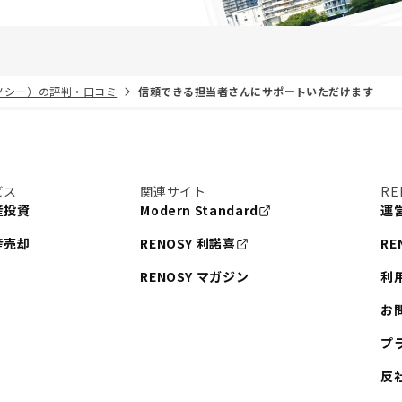
リノシー）の評判・口コミ
信頼できる担当者さんにサポートいただけます
ビス
関連サイト
RE
産投資
Modern Standard
運
産売却
RENOSY 利諾喜
RE
RENOSY マガジン
利
お
プ
反