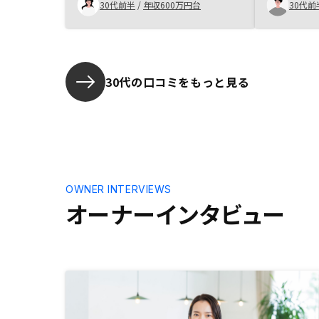
信頼できると感じ、購入後に再度、
30代前半
/
年収600万円台
30代前
興味のあった物件をご紹介頂き、購
入しました。
30代の口コミをもっと見る
OWNER INTERVIEWS
オーナーインタビュー