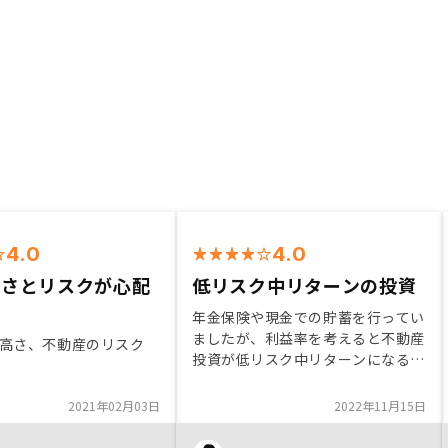
4.0
4.0
高さとリスクが心配
低リスク中リターンの投資
年金保険や現金での貯蓄を行ってい
ましたが、利益率を考えると不動産
高さ、不動産のリスク
投資が低リスク中リターンになると
感じました。株での投資は知識と時
間が必要ですが、知識がそこまで要
2021年02月03日
2022年11月15日
らず、手間暇をあまりかけなくとも
行えるのが不動産投資だと思いま