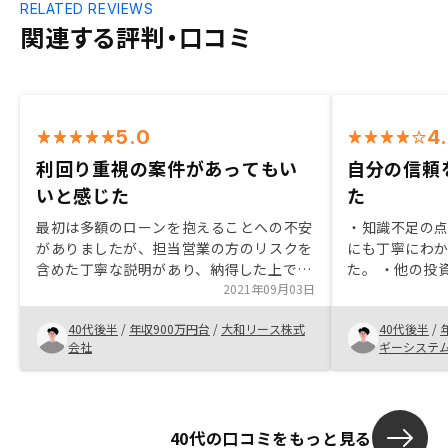
RELATED REVIEWS
関連する評判・口コミ
5.0
4
利回り重視の案件があってもい
自分の信頼
いと感じた
た
最初は多額のローンを抱えることへの不安
・知識不足の
がありましたが、担当営業の方のリスクを
にも丁寧にわ
含めた丁寧な説明があり、納得した上で物
た。 ・他の投
件を購入することができました。長期の運
2021年09月03日
リスクが小さい
用が大切なので、早い時期で決断すること
の分野なので
40代後半
/
年収900万円台
/
大和リース株式
40代後半
/
が良いかもしれません。利回り重視の案件
た。 ・時間に
会社
ギーシステ
があってもいいのではないでしょうか
提案や調整して
ムーズにできた
が信頼もてま
40代の口コミをもっと見る