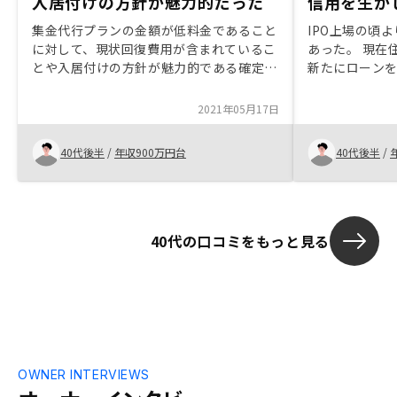
入居付けの方針が魅力的だった
信用を生か
集金代行プランの金額が低料金であること
IPO上場の頃
に対して、現状回復費用が含まれているこ
あった。 現在
とや入居付けの方針が魅力的である確定申
新たにローン
告サポートの更なる充実、紹介した友人が
安であったが
購入した際の手厚いキャンペーンの充実
用可能なロー
2021年05月17日
年収が増えな
税に興味あっ
40代後半
/
年収900万円台
40代後半
/
じた。 物件にこだわりがあるというこ
と、AIの活用
た。ローンの
い。 売却時
明確に教えて
40代の口コミをもっと見る
す。
OWNER INTERVIEWS