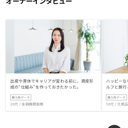
オーナーインタビュー
出産や育休でキャリアが変わる前に、資産形
ハッピーな
成の“仕組み”を作っておきたかった。
ルフと旅行
購入時データ
購入時データ
20代 / 金融機関勤務
50代 / 化