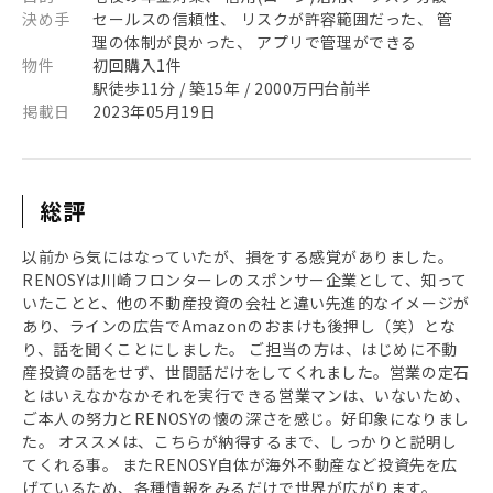
決め手
セールスの信頼性、 リスクが許容範囲だった、 管
理の体制が良かった、 アプリで管理ができる
物件
初回購入1件
駅徒歩11分 / 築15年 / 2000万円台前半
掲載日
2023年05月19日
総評
以前から気にはなっていたが、損をする感覚がありました。
RENOSYは川崎フロンターレのスポンサー企業として、知って
いたことと、他の不動産投資の会社と違い先進的なイメージが
あり、ラインの広告でAmazonのおまけも後押し（笑）とな
り、話を聞くことにしました。 ご担当の方は、はじめに不動
産投資の話をせず、世間話だけをしてくれました。営業の定石
とはいえなかなかそれを実行できる営業マンは、いないため、
ご本人の努力とRENOSYの懐の深さを感じ。好印象になりまし
た。 オススメは、こちらが納得するまで、しっかりと説明し
てくれる事。 またRENOSY自体が海外不動産など投資先を広
げているため、各種情報をみるだけで世界が広がります。