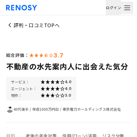
ログイン
評判・口コミTOPへ
3.7
総合評価：
不動産の水先案内人に出会えた気分
サービス：
4.0
エージェント：
4.0
物件：
3.0
40代後半
/
年収1000万円台
/
東京電力ホールディングス株式会社
目的
老後の年金対策、 信用(ローン)活用、 リスク分散