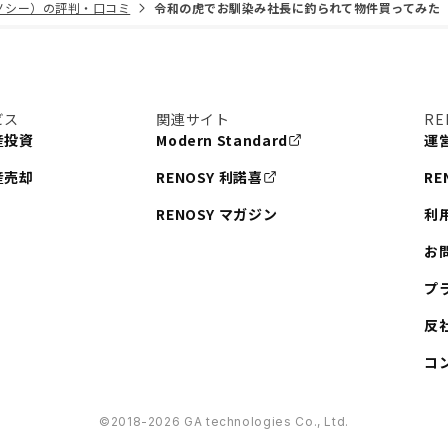
リノシー）の評判・口コミ
令和の虎でお馴染み社長に釣られて物件買ってみた
ビス
関連サイト
RE
産投資
Modern Standard
運
産売却
RENOSY 利諾喜
RE
RENOSY マガジン
利
お
プ
反
コ
©︎2018-2026 GA technologies Co., Ltd.