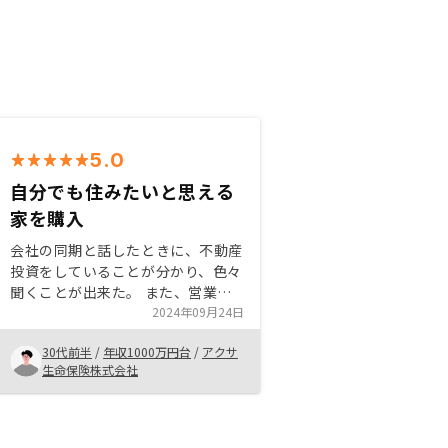
5.0
自分でも住みたいと思える
家を購入
会社の同期と話したときに、不動産
投資をしていることが分かり、色々
聞くことが出来た。 また、営業担
当の方がとても誠実で信頼の出来る
2024年09月24日
方であった。 その結果、自分でも
30代前半
/
年収1000万円台
/
アクサ
住んでみたいと思えるような物件を
生命保険株式会社
見つけることができ、安心して購入
に至ることが出来た。フォームに入
力させて、後で電話して確認するぐ
らいなら、最初から源泉徴収票と身