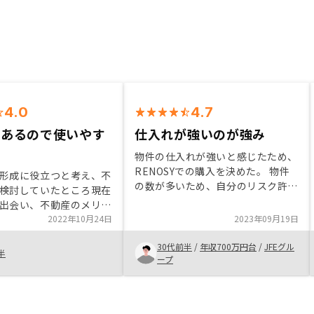
4.0
4.7
があるので使いやす
仕入れが強いのが強み
物件の仕入れが強いと感じたため、
RENOSYでの購入を決めた。 物件
形成に役立つと考え、不
の数が多いため、自分のリスク許容
検討していたところ現在
度に応じた物件を選択をすれば良い
出会い、不動産のメリッ
と思う。 相対的に利回りの良い地
ットを聞きつつ購入を決
2022年10月24日
2023年09月19日
方物件、相対的に利回りの低い東京
 担当者の方のレスポン
物件。選択肢が広いため、リスクと
30代前半
/
年収700万円台
/
JFEグル
め非常に信頼感が置ける
半
リターンを理解した上で自分にあっ
ープ
ます 不動産購入は購入
た物件を選べるのがRENOSYの良い
の方と長い付き合いにな
ところと思います。築古ワンルーム
ているので、信頼できる
マンションの仲介＋管理業務のサー
会えたことが購入を決意