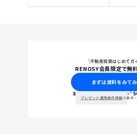
不動産投資はじめてガ
RENOSY会員限定で無
まずは資料をみて
※
初回面談で
ポイント
5
PayPay
プレゼント適用条件詳細
※条件