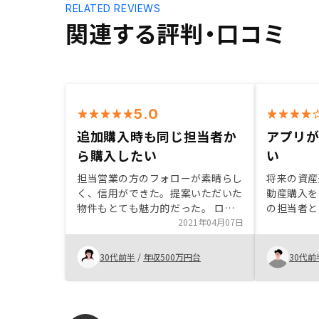
RELATED REVIEWS
関連する評判・口コミ
5.0
追加購入時も同じ担当者か
アプリ
ら購入したい
い
担当営業の方のフォローが素晴らし
将来の資産
く、信用ができた。提案いただいた
動産購入を
物件もとても魅力的だった。 ロー
の担当者と
ンの利率も他社より1パーセント低
2021年04月07日
ト・デメリ
く組んでくださり大変ありがたかっ
意しました
た。 将来もう一軒投資用に購入し
スが早いた
30代前半
/
年収500万円台
30代前
たいと考えているが、今回の担当営
と思ってい
業さんから是非購入したいと思う。
後も担当者
るかと思っ
担当者と出