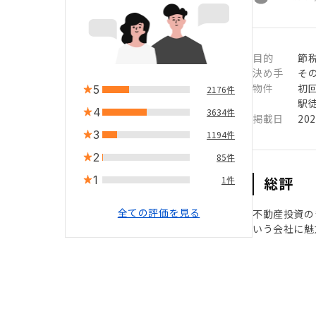
目的
節
決め手
そ
物件
初
5
2176件
駅徒
4
3634件
掲載日
20
3
1194件
2
85件
1
総評
1件
全ての評価を見る
不動産投資の
いう会社に魅