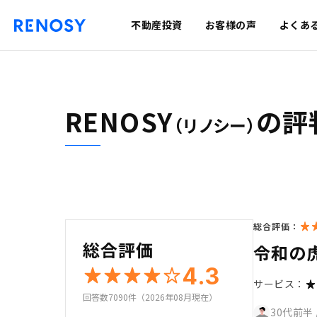
不動産投資
お客様の声
よくあ
RENOSY
の評
（リノシー）
総合評価：
総合評価
令和の
4.3
サービス：
回答数7090件（2026年08月現在）
30代前半