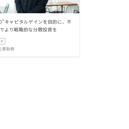
の”キャピタルゲインを目的に、不
でより戦略的な分散投資を
ータ
IT企業勤務