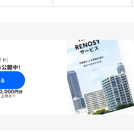
イド
料公開中！
みる
0,000
円分
・上限あり