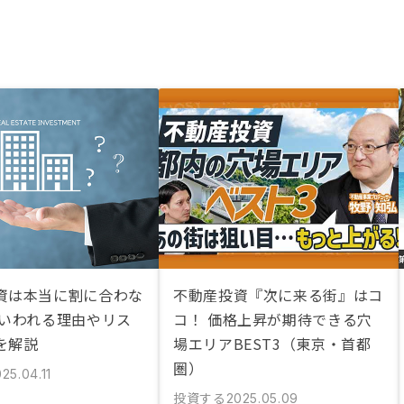
資は本当に割に合わな
不動産投資『次に来る街』はコ
ういわれる理由やリス
コ！ 価格上昇が期待できる穴
を解説
場エリアBEST3（東京・首都
圏）
25.04.11
投資する
2025.05.09