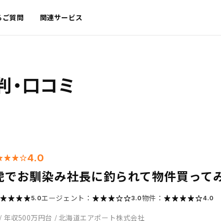
るご質問
関連サービス
判・口コミ
4.0
虎でお馴染み社長に釣られて物件買って
エージェント：
物件：
5.0
3.0
4.0
/
年収500万円台
/
北海道エアポート株式会社