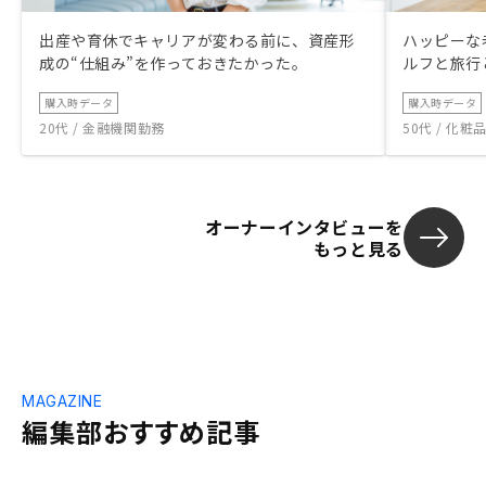
出産や育休でキャリアが変わる前に、資産形
ハッピーな
成の“仕組み”を作っておきたかった。
ルフと旅行
購入時データ
購入時データ
20代 / 金融機関勤務
50代 / 化
オーナーインタビューを
もっと見る
MAGAZINE
編集部おすすめ記事