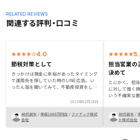
RELATED REVIEWS
関連する評判・口コミ
4.0
5
節税対策として
担当営業の
決めて
きっかけは現金に余裕があったタイミング
で運用先を探していた時のLINE広告。い
とにかく、担
ったん話を聞いてみて、不動産投資をして
に対して強く
みようと思い、いろいろと相見積もりも行
いう不確実な
った。いくつか会社から話を聞いたが中サ
2023年02月28日
人として信頼
ービスの良さ、担当の方の人柄などで他社
うよりも、RE
より良いと感じ、購入にいたった。
40代前半
/
年収1600万円台
/
ファナック株式
40代前半
/
強く興味と関
会社
ト株式会社
です。 どんな
ルでも良い商
ぱり「人」な