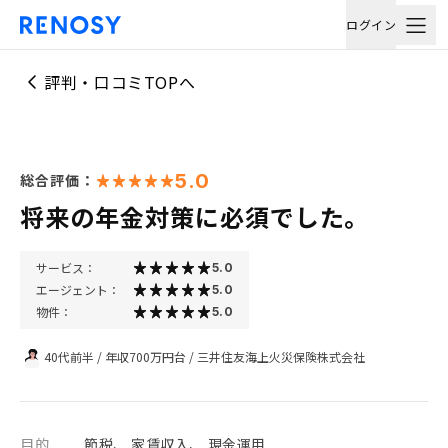
ログイン
評判・口コミTOPへ
5.0
総合評価：
将来の年金対策に必須でした。
サービス：
5.0
エージェント：
5.0
物件：
5.0
40代前半
/
年収700万円台
/
三井住友海上火災保険株式会社
目的
節税、 家賃収入、 現金運用